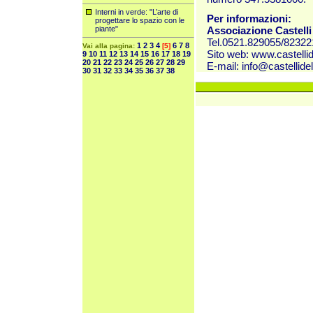
Interni in verde: "L’arte di
Per informazioni:
progettare lo spazio con le
piante"
Associazione Castelli
Tel.0521.829055/82322
1
2
3
4
6
7
8
Vai alla pagina:
[5]
Sito web:
www.castellid
9
10
11
12
13
14
15
16
17
18
19
20
21
22
23
24
25
26
27
28
29
E-mail:
info@castellidel
30
31
32
33
34
35
36
37
38