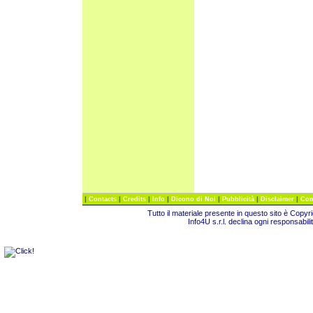
|
|
|
|
|
|
|
Contacts
Credits
Info
Dicono di Noi
Pubblicità
Disclaimer
Com
Tutto il materiale presente in questo sito è Copy
Info4U s.r.l. declina ogni responsabili