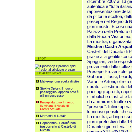
dicembre 2007 al 13 g
autentica e “tutta italia
rappresentazione della
da pittori e scultori, da
presepe nel Regno di Nap
giorni nostri. E così un
Palazzo della Pretura d
dalla
Rocca Viscontea.
La mostra, organizzata 
Mestieri Castri Arquat
Castelli del Ducato di 
grazie alla gentile con
SPOT
Spaggiari, vede espos
provenienti dalle collezi
Presepe Provenzale, pr
LE ALTRE NEWS
Gabbiani, Tassi, Leardi,
Varani e Artoni, oltre a
Make-up: una scelta di stile
curato l’allestimento de
Stokke Xplory, il nuovo
paesaggi agresti, napole
passeggino, appena nato è
già un successo
simboliche e astratte f
da ammirare. Inoltre i v
Presepi da tutto il mondo
illuminano il Natale di
“presepe”. Infine opera
Castell’Arquato
luminoso pensile che c
Mercatini di Natale
La mostra, ad ingresso 
giorni prefestivi dalle 1
Capodanno? Perchè non
Durante i giorni feriali
trascorrerlo al Castello di
Rivalta
numero 347.5381000.