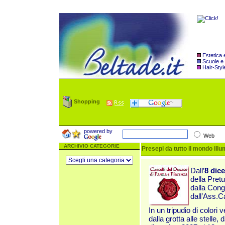
Estetica
Scuole e
Hair-Styl
Shopping
powered by
Web
ARCHIVIO CATEGORIE
Presepi da tutto il mondo illu
Dall’
8 dic
della Pret
dalla Cong
dall’Ass.C
In un tripudio di colori 
dalla grotta alle stelle,