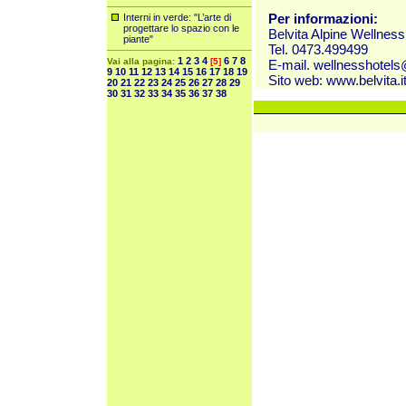
Per informazioni:
Interni in verde: "L’arte di
progettare lo spazio con le
Belvita Alpine Wellness
piante"
Tel. 0473.499499
1
2
3
4
6
7
8
Vai alla pagina:
[5]
E-mail.
wellnesshotels@
9
10
11
12
13
14
15
16
17
18
19
Sito web:
www.belvita.i
20
21
22
23
24
25
26
27
28
29
30
31
32
33
34
35
36
37
38