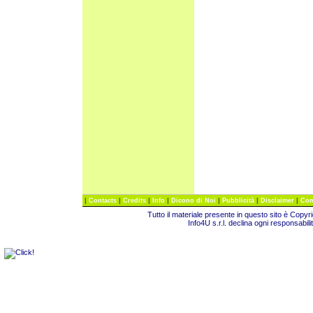
|
|
|
|
|
|
|
Contacts
Credits
Info
Dicono di Noi
Pubblicità
Disclaimer
Com
Tutto il materiale presente in questo sito è Copy
Info4U s.r.l. declina ogni responsabili