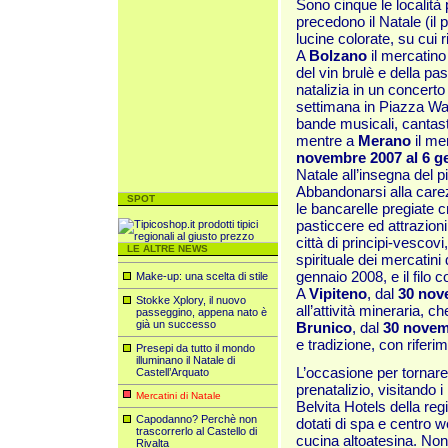
Sono cinque le località 
precedono il Natale (il p
lucine colorate, su cui 
A
Bolzano
il mercatino
del vin brulè e della pa
natalizia in un concert
settimana in Piazza Wal
bande musicali, cantast
mentre a
Merano
il me
novembre 2007 al 6 g
Natale all’insegna del p
Abbandonarsi alla carez
SPOT
le bancarelle pregiate cr
pasticcere ed attrazion
città di principi-vescovi,
LE ALTRE NEWS
spirituale dei mercatin
gennaio 2008, e il filo c
Make-up: una scelta di stile
A
Vipiteno
, dal
30 nov
Stokke Xplory, il nuovo
all’attività mineraria,
passeggino, appena nato è
già un successo
Brunico
, dal
30 novem
e tradizione, con riferime
Presepi da tutto il mondo
illuminano il Natale di
L’occasione per tornare 
Castell’Arquato
prenatalizio, visitando 
Mercatini di Natale
Belvita Hotels della regi
Capodanno? Perchè non
dotati di spa e centro w
trascorrerlo al Castello di
cucina altoatesina. No
Rivalta