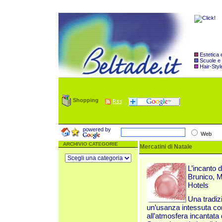
Estetica
Scuole e
Hair-Styl
Shopping
powered by
Web
ARCHIVIO CATEGORIE
Mercatini di Natale
L’incanto 
Brunico, Me
Hotels
Una tradiz
un’usanza intessuta con 
all’atmosfera incantata d