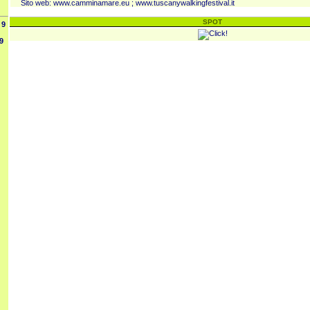
Sito web:
www.camminamare.eu
;
www.tuscanywalkingfestival.it
SPOT
9
9