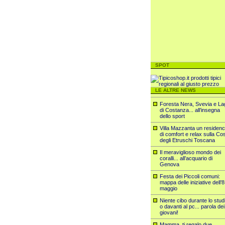
SPOT
LE ALTRE NEWS
Foresta Nera, Svevia e La
di Costanza... all’insegna
dello sport
Villa Mazzanta un residen
di comfort e relax sulla Co
degli Etruschi Toscana
Il meraviglioso mondo dei
coralli... all’acquario di
Genova
Festa dei Piccoli comuni:
mappa delle iniziative dell’8
maggio
Niente cibo durante lo stud
o davanti al pc... parola dei
giovani!
Mamma, ti regalo due