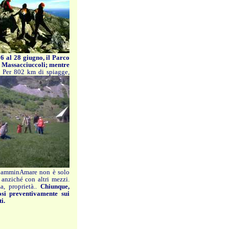
6 al 28 giugno, il Parco
e Massacciuccoli; mentre
.
Per 802 km di spiagge,
amminAmare non è solo
 anziché con altri mezzi.
a, proprietà..
Chiunque,
osi preventivamente sui
i.