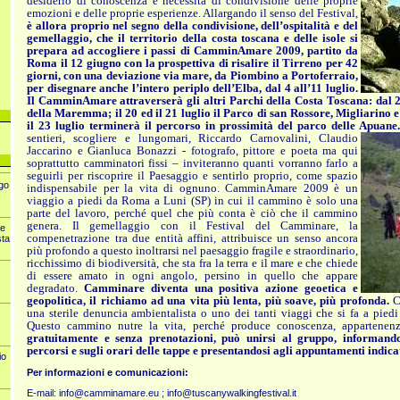
desiderio di conoscenza e necessità di condivisione delle proprie
emozioni e delle proprie esperienze. Allargando il senso del Festival,
è allora proprio nel segno della condivisione, dell’ospitalità e del
gemellaggio, che il territorio della costa toscana e delle isole si
prepara ad accogliere i passi di CamminAmare 2009, partito da
Roma il 12 giugno con la prospettiva di risalire il Tirreno per 42
giorni, con una deviazione via mare, da Piombino a Portoferraio,
per disegnare anche l’intero periplo dell’Elba, dal 4 all’11 luglio.
Il CamminAmare attraverserà gli altri Parchi della Costa Toscana: dal 2
della Maremma; il 20 ed il 21 luglio il Parco di san Rossore, Migliarino 
il 23 luglio terminerà il percorso in prossimità del parco delle Apuane
sentieri, scogliere e lungomari, Riccardo Carnovalini, Cla
udio
Jaccarino e Gianluca Bonazzi - fotografo, pittore e poeta ma qui
soprattutto camminatori fissi – inviteranno quanti vorranno farlo a
seguirli per riscoprire il Paesaggio e sentirlo proprio, come spazio
go
indispensabile per la vita di ognuno. CamminAmare 2009 è un
viaggio a piedi da Roma a Luni (SP) in cui il cammino è solo una
parte del lavoro, perché quel che più conta è ciò che il cammino
genera. Il gemellaggio con il Festival del Camminare, la
ce
compenetrazione tra due entità affini, attribuisce un senso ancora
sta
più profondo a questo inoltrarsi nel paesaggio fragile e straordinario,
ricchissimo di biodiversità, che sta fra la terra e il mare e che chiede
di essere amato in ogni angolo, persino in quello che appare
degradato.
Camminare diventa una positiva azione geoetica e
geopolitica, il richiamo ad una vita più lenta, più soave, più profonda.
C
una sterile denuncia ambientalista o uno dei tanti viaggi che si fa a piedi
Questo cammino nutre la vita, perché produce conoscenza, appartenenz
gratuitamente e senza prenotazioni, può unirsi al gruppo, informand
percorsi e sugli orari delle tappe e presentandosi agli appuntamenti indicat
io
Per informazioni e comunicazioni:
E-mail:
info@camminamare.eu
;
info@tuscanywalkingfestival.it