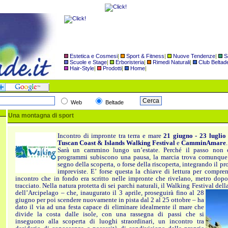
Estetica e Cosmesi
|
Sport & Fitness
|
Nuove Tendenze
|
S
Scuole e Stage
|
Erboristeria
|
Rimedi Naturali
|
Club Beltad
Hair-Style
|
Prodotti
|
Home
|
Web
Beltade
Una montagna di sport
Incontro di impronte tra terra e mare
21 giugno - 23 luglio
Tuscan Coast & Islands Walking Festival
e
CamminAmare
.
Sarà un cammino lungo un’estate. Perché il passo non 
programmi subiscono una pausa, la marcia trova comunque
segno della scoperta, o forse della riscoperta, integrando il p
impreviste. E’ forse questa la chiave di lettura per compren
incontro che in fondo era scritto nelle impronte che rivelano, metro dopo
tracciato. Nella natura protetta di sei parchi naturali, il Walking Festival d
ell
dell’Arcipelago – che, inaugurato il 3 aprile, proseguirà fino al 28
giugno per poi scendere nuovamente in pista dal 2 al 25 ottobre – ha
dato il via ad una festa capace di eliminare idealmente il mare che
divide la costa dalle isole, con una rassegna di passi che si
inseguono alla scoperta di luoghi straordinari, un incontro tra