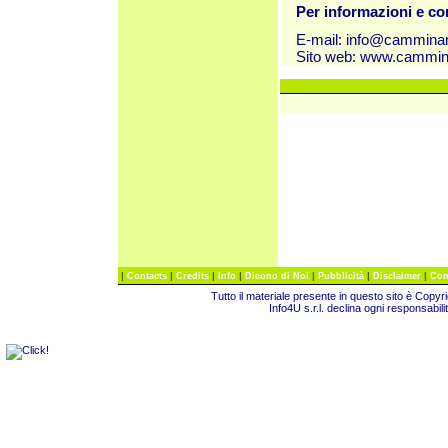
Per informazioni e c
E-mail:
info@cammina
Sito web:
www.cammin
|
|
|
|
|
|
|
Contacts
Credits
Info
Dicono di Noi
Pubblicità
Disclaimer
Com
Tutto il materiale presente in questo sito è Copy
Info4U s.r.l. declina ogni responsabili