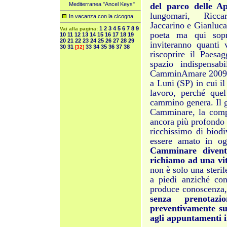
Mediterranea "Ancel Keys"
del parco delle 
lungomari, Ricca
In vacanza con la cicogna
Jaccarino e Gianluca
1
2
3
4
5
6
7
8
9
Vai alla pagina:
poeta ma qui sopra
10
11
12
13
14
15
16
17
18
19
20
21
22
23
24
25
26
27
28
29
inviteranno quanti 
30
31
33
34
35
36
37
38
[32]
riscoprire il Paesa
spazio indispensab
CamminAmare 2009 è
a Luni (SP) in cui i
lavoro, perché que
cammino genera. Il g
Camminare, la compen
ancora più profondo a
ricchissimo di biodi
essere amato in og
Camminare diventa
richiamo ad una vit
non è solo una steril
a piedi anziché co
produce conoscenza,
senza prenotaz
preventivamente sui
agli appuntamenti i