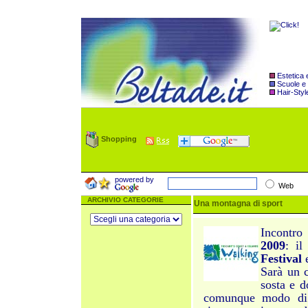
Estetica
Scuole e
Hair-Styl
Shopping
powered by
Web
ARCHIVIO CATEGORIE
Una montagna di sport
Incontro
2009
: il
Festival
Sarà un 
sosta e 
comunque modo di c