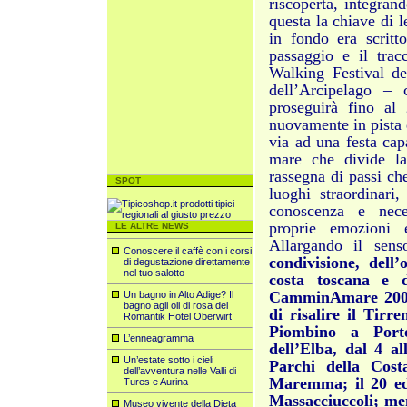
riscoperta, integran
questa la chiave di l
in fondo era scritt
passaggio e il tracc
Walking Festival d
dell’Arcipelago – 
proseguirà fino al
nuovamente in pista d
via ad una festa cap
mare che divide la
rassegna di passi ch
SPOT
luoghi straordinari,
conoscenza e neces
proprie emozioni e
LE ALTRE NEWS
Allargando il sens
Conoscere il caffè con i corsi
condivisione, dell’
di degustazione direttamente
nel tuo salotto
costa toscana e d
CamminAmare 2009,
Un bagno in Alto Adige? Il
bagno agli oli di rosa del
di risalire il Tir
Romantik Hotel Oberwirt
Piombino a Porto
L’enneagramma
dell’Elba, dal 4 a
Un’estate sotto i cieli
Parchi della Cost
dell’avventura nelle Valli di
Maremma; il 20 ed 
Tures e Aurina
Massacciuccoli; men
Museo vivente della Dieta