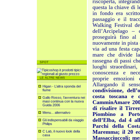
riscoperta, integran
questa la chiave di l
in fondo era scritt
passaggio e il tracc
Walking Festival d
dell’Arcipelago – 
proseguirà fino al
nuovamente in pista d
via ad una festa cap
mare che divide la
rassegna di passi ch
SPOT
luoghi straordinari,
conoscenza e neces
proprie emozioni e
LE ALTRE NEWS
Allargando il sens
Higan - L’altra sponda del
condivisione, dell’
fiume
costa toscana e d
Gallo Rosso, l’avventura nei
CamminAmare 2009,
masi continua con la nuova
Guida 2006
di risalire il Tir
Menu... alternativo
Piombino a Porto
dell’Elba, dal 4 a
Gli indispensabili da viaggio
Philips
Parchi della Cost
Maremma; il 20 ed 
C Lab, il nuovo look della
casa
Massacciuccoli; men