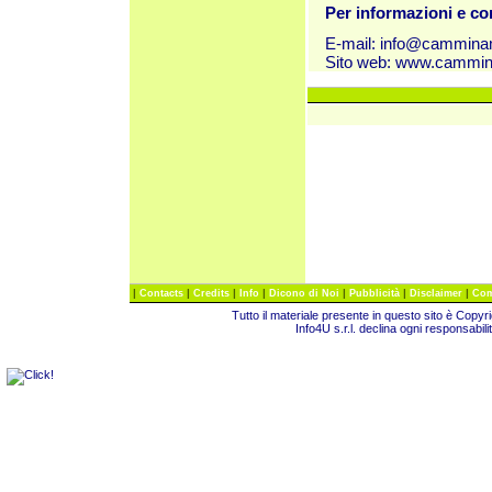
Per informazioni e c
E-mail:
info@cammina
Sito web:
www.cammin
|
|
|
|
|
|
|
Contacts
Credits
Info
Dicono di Noi
Pubblicità
Disclaimer
Com
Tutto il materiale presente in questo sito è Copy
Info4U s.r.l. declina ogni responsabili