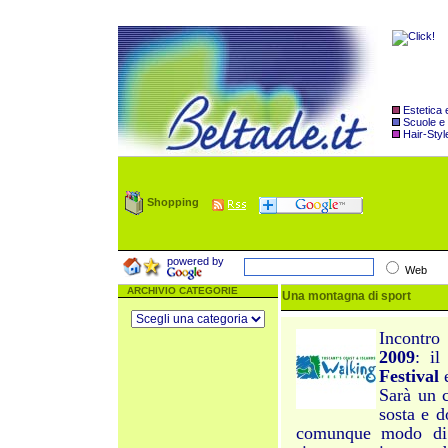
Estetica
Scuole e
Hair-Styl
Shopping
powered by
Web
ARCHIVIO CATEGORIE
Una montagna di sport
Incontro
2009
: il
Festival
Sarà un 
sosta e 
comunque modo di c