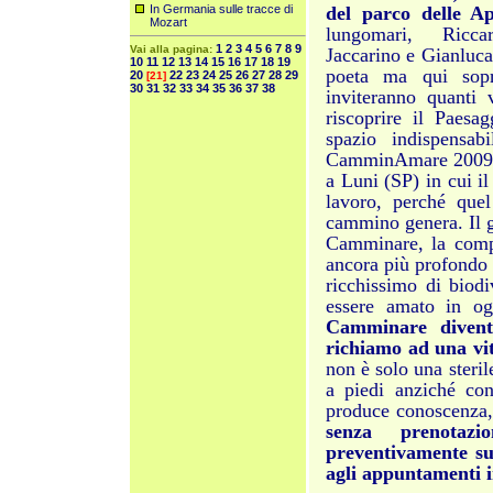
In Germania sulle tracce di
del parco delle 
Mozart
lungomari, Ricca
1
2
3
4
5
6
7
8
9
Vai alla pagina:
Jaccarino e Gianluca
10
11
12
13
14
15
16
17
18
19
poeta ma qui sopra
20
22
23
24
25
26
27
28
29
[21]
30
31
32
33
34
35
36
37
38
inviteranno quanti 
riscoprire il Paesa
spazio indispensab
CamminAmare 2009 è
a Luni (SP) in cui i
lavoro, perché que
cammino genera. Il g
Camminare, la compen
ancora più profondo a
ricchissimo di biodi
essere amato in og
Camminare diventa
richiamo ad una vit
non è solo una steril
a piedi anziché co
produce conoscenza,
senza prenotaz
preventivamente sui
agli appuntamenti i