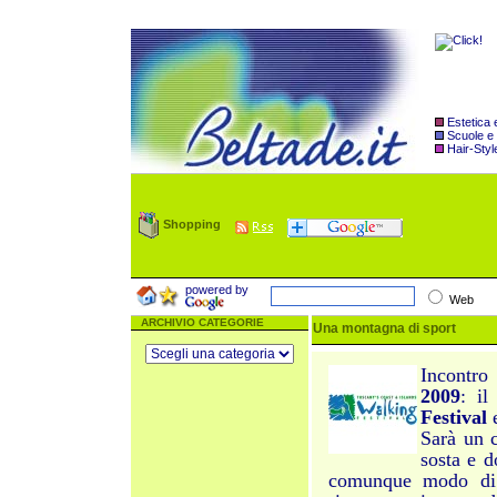
Estetica
Scuole e
Hair-Styl
Shopping
powered by
Web
ARCHIVIO CATEGORIE
Una montagna di sport
Incontro
2009
: il
Festival
Sarà un 
sosta e 
comunque modo di c