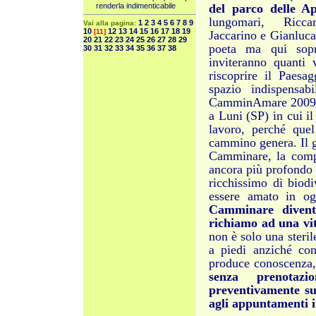
renderla indimenticabile
del parco delle 
lungomari, Ricca
1
2
3
4
5
6
7
8
9
Vai alla pagina:
10
12
13
14
15
16
17
18
19
[11]
Jaccarino e Gianluca
20
21
22
23
24
25
26
27
28
29
poeta ma qui sopra
30
31
32
33
34
35
36
37
38
inviteranno quanti 
riscoprire il Paesa
spazio indispensab
CamminAmare 2009 è
a Luni (SP) in cui i
lavoro, perché que
cammino genera. Il g
Camminare, la compen
ancora più profondo a
ricchissimo di biodi
essere amato in og
Camminare diventa
richiamo ad una vit
non è solo una steril
a piedi anziché co
produce conoscenza,
senza prenotaz
preventivamente sui
agli appuntamenti i