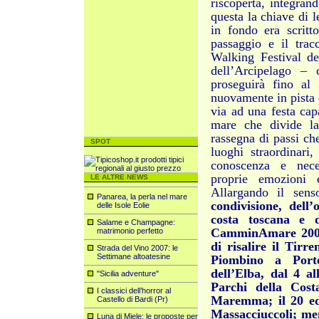
riscoperta, integran
questa la chiave di l
in fondo era scritt
passaggio e il tracc
Walking Festival d
dell’Arcipelago – 
proseguirà fino al
nuovamente in pista d
via ad una festa cap
mare che divide la
rassegna di passi ch
SPOT
luoghi straordinari,
conoscenza e neces
proprie emozioni e
LE ALTRE NEWS
Allargando il sens
Panarea, la perla nel mare
condivisione, dell’
delle Isole Eolie
costa toscana e d
Salame e Champagne:
CamminAmare 2009,
matrimonio perfetto
di risalire il Tir
Strada del Vino 2007: le
Settimane altoatesine
Piombino a Porto
dell’Elba, dal 4 a
"Sicilia adventure"
Parchi della Cost
I classici dell’horror al
Maremma; il 20 ed 
Castello di Bardi (Pr)
Massacciuccoli; men
Luna di Miele: le proposte per