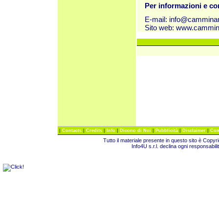
Per informazioni e c
E-mail:
info@cammina
Sito web:
www.cammin
|
|
|
|
|
|
|
Contacts
Credits
Info
Dicono di Noi
Pubblicità
Disclaimer
Com
Tutto il materiale presente in questo sito è Copy
Info4U s.r.l. declina ogni responsabili