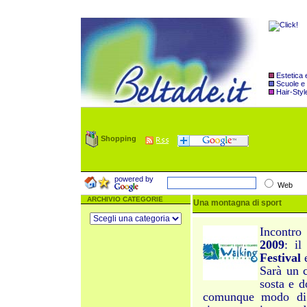
Estetica
Scuole e
Hair-Styl
Shopping
powered by
Web
ARCHIVIO CATEGORIE
Una montagna di sport
Incontro
2009
: il
Festival
Sarà un 
sosta e 
comunque modo di c