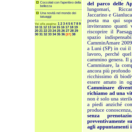
Coccolati con l’aperitivo della
del parco delle 
bellezza
lungomari, Ricca
Una novità nel mondo dei
Jaccarino e Gianluca
tatuaggi
poeta ma qui sopra
1
2
3
4
5
6
7
8
9
Vai alla pagina:
inviteranno quanti 
10
11
12
13
14
15
16
17
18
19
riscoprire il Paesa
20
21
22
23
24
25
26
27
28
29
30
31
32
33
34
35
36
38
[37]
spazio indispensab
CamminAmare 2009 è
a Luni (SP) in cui i
lavoro, perché que
cammino genera. Il g
Camminare, la compen
ancora più profondo a
ricchissimo di biodi
essere amato in og
Camminare diventa
richiamo ad una vit
non è solo una steril
a piedi anziché co
produce conoscenza,
senza prenotaz
preventivamente sui
agli appuntamenti i