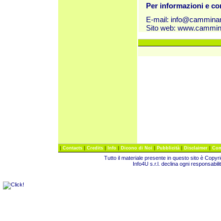
Per informazioni e c
E-mail:
info@cammina
Sito web:
www.cammin
|
|
|
|
|
|
|
Contacts
Credits
Info
Dicono di Noi
Pubblicità
Disclaimer
Com
Tutto il materiale presente in questo sito è Copy
Info4U s.r.l. declina ogni responsabili