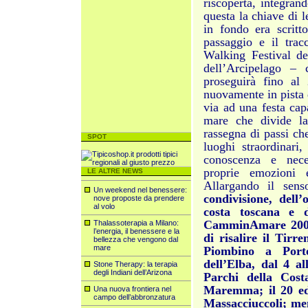
riscoperta, integran
questa la chiave di l
in fondo era scritt
passaggio e il tracc
Walking Festival d
dell’Arcipelago – 
proseguirà fino al
nuovamente in pista d
via ad una festa cap
mare che divide la
rassegna di passi ch
SPOT
luoghi straordinari,
conoscenza e neces
proprie emozioni e
LE ALTRE NEWS
Allargando il sens
Un weekend nel benessere:
condivisione, dell’
nove proposte da prendere
al volo
costa toscana e d
CamminAmare 2009,
Thalassoterapia a Milano:
l’energia, il benessere e la
di risalire il Tir
bellezza che vengono dal
mare
Piombino a Porto
dell’Elba, dal 4 a
Stone Therapy: la terapia
degli Indiani dell’Arizona
Parchi della Cost
Maremma; il 20 ed 
Una nuova frontiera nel
campo dell’abbronzatura
Massacciuccoli; men