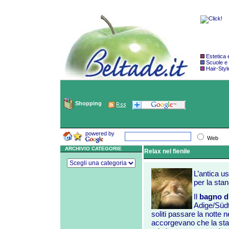
Estetica
Scuole e
Hair-Styl
Shopping
powered by
Web
ARCHIVIO CATEGORIE
Relax nel fienile
L’antica us
per la sta
Il
bagno di
Adige/Südti
soliti passare la notte n
accorgevano che la st