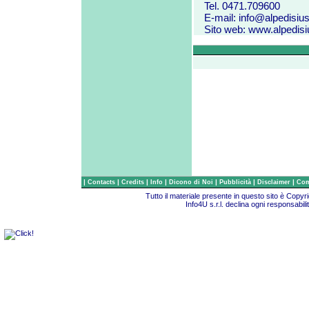
Tel. 0471.709600
E-mail:
info@alpedisiusi
Sito web:
www.alpedisiu
|
|
|
|
|
|
|
Contacts
Credits
Info
Dicono di Noi
Pubblicità
Disclaimer
Com
Tutto il materiale presente in questo sito è Copy
Info4U s.r.l. declina ogni responsabili