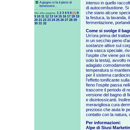
intenso in quello raccol
A giugno si fa il pieno di
benessere...
di autocombustione. Si d
che siano alcune specie d
1
2
3
4
5
6
8
Vai alla pagina:
[7]
9
10
11
12
13
14
15
16
17
18
19
la festuca, la lavanda, il
20
21
22
23
24
25
26
27
28
29
fermentazione, portando
30
31
32
Come si svolge il bag
Un’ora prima del tratta
in un secchio pieno d’acq
sostanze attive sul corp
una vasca speciale, riv
l’ospite che viene poi r
solo la testa), avvolto 
adagiato comodamente s
temperatura si mantiene
per il sistema cardiocirc
l’effetto tonificante su
fieno l’ospite passa nel
trascorre il periodo di 
versione del bagno di fien
e disintossicanti. Inoltr
meravigliosa cura dermat
prezioso che aiuta le pe
contatto con la natura, c
Per informazioni:
Alpe di Siusi Marketi