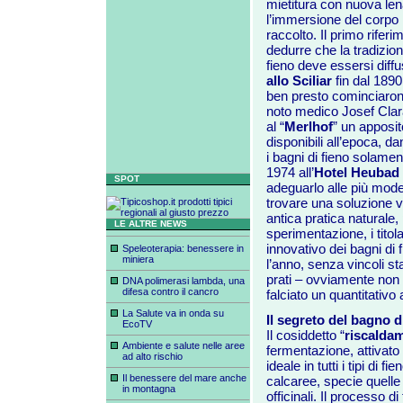
mietitura con nuova lena
l’immersione del corpo i
raccolto. Il primo riferi
dedurre che la tradizione
fieno deve essersi diffu
allo Sciliar
fin dal 1890 
ben presto cominciarono 
noto medico Josef Clar
al “
Merlhof
” un apposito
disponibili all’epoca, dan
i bagni di fieno solamen
1974 all’
Hotel Heubad
SPOT
adeguarlo alle più mode
trovare una soluzione va
antica pratica naturale,
LE ALTRE NEWS
sperimentazione, i titolar
innovativo dei bagni di 
Speleoterapia: benessere in
miniera
l’anno, senza vincoli sta
prati – ovviamente non c
DNA polimerasi lambda, una
difesa contro il cancro
falciato un quantitativo
La Salute va in onda su
Il segreto del bagno d
EcoTV
Il cosiddetto “
riscalda
Ambiente e salute nelle aree
fermentazione, attivato 
ad alto rischio
ideale in tutti i tipi di f
Il benessere del mare anche
calcaree, specie quelle d
in montagna
officinali. Il processo di