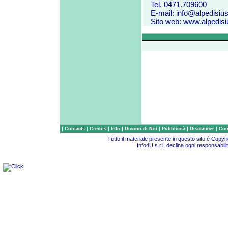
Tel. 0471.709600
E-mail:
info@alpedisiusi
Sito web:
www.alpedisiu
|
|
|
|
|
|
|
Contacts
Credits
Info
Dicono di Noi
Pubblicità
Disclaimer
Com
Tutto il materiale presente in questo sito è Copy
Info4U s.r.l. declina ogni responsabili