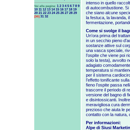
intenso in quello raccol
1
2
3
4
5
6
7
8
9
Vai alla pagina:
di autocombustione. Si d
10
11
12
13
14
15
16
17
18
19
che siano alcune specie d
20
21
22
23
24
25
26
27
28
29
31
32
[30]
la festuca, la lavanda, il
fermentazione, portando
Come si svolge il bag
Un’ora prima del tratta
in un secchio pieno d’acq
sostanze attive sul corp
una vasca speciale, riv
l’ospite che viene poi r
solo la testa), avvolto 
adagiato comodamente s
temperatura si mantiene
per il sistema cardiocirc
l’effetto tonificante su
fieno l’ospite passa nel
trascorre il periodo di 
versione del bagno di fien
e disintossicanti. Inoltr
meravigliosa cura dermat
prezioso che aiuta le pe
contatto con la natura, c
Per informazioni:
Alpe di Siusi Marketi