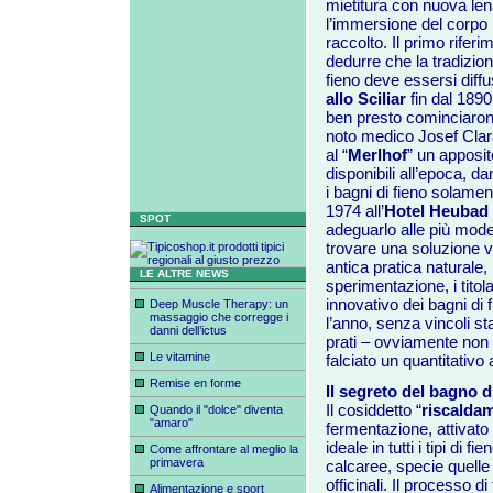
mietitura con nuova lena
l’immersione del corpo i
raccolto. Il primo riferi
dedurre che la tradizione
fieno deve essersi diffu
allo Sciliar
fin dal 1890 
ben presto cominciarono 
noto medico Josef Clar
al “
Merlhof
” un apposito
disponibili all’epoca, dan
i bagni di fieno solamen
1974 all’
Hotel Heubad
SPOT
adeguarlo alle più mode
trovare una soluzione va
antica pratica naturale,
LE ALTRE NEWS
sperimentazione, i titolar
innovativo dei bagni di 
Deep Muscle Therapy: un
massaggio che corregge i
l’anno, senza vincoli sta
danni dell’ictus
prati – ovviamente non c
Le vitamine
falciato un quantitativo
Remise en forme
Il segreto del bagno d
Il cosiddetto “
riscalda
Quando il "dolce" diventa
"amaro"
fermentazione, attivato 
ideale in tutti i tipi di f
Come affrontare al meglio la
primavera
calcaree, specie quelle d
officinali. Il processo di
Alimentazione e sport