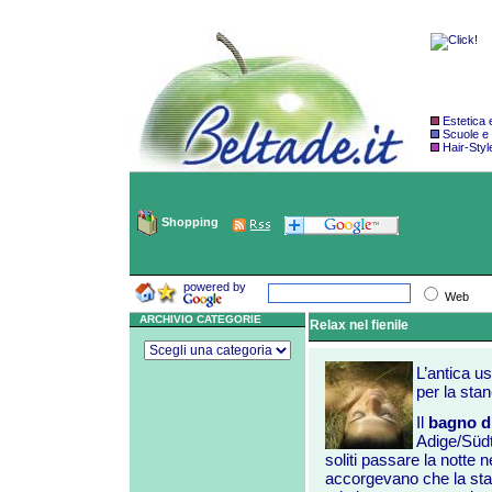
Estetica
Scuole e
Hair-Styl
Shopping
powered by
Web
ARCHIVIO CATEGORIE
Relax nel fienile
L’antica us
per la sta
Il
bagno di
Adige/Südti
soliti passare la notte n
accorgevano che la st