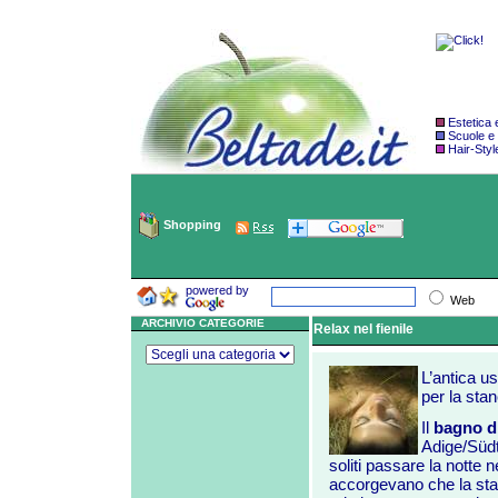
Estetica
Scuole e
Hair-Styl
Shopping
powered by
Web
ARCHIVIO CATEGORIE
Relax nel fienile
L’antica us
per la sta
Il
bagno di
Adige/Südti
soliti passare la notte n
accorgevano che la st