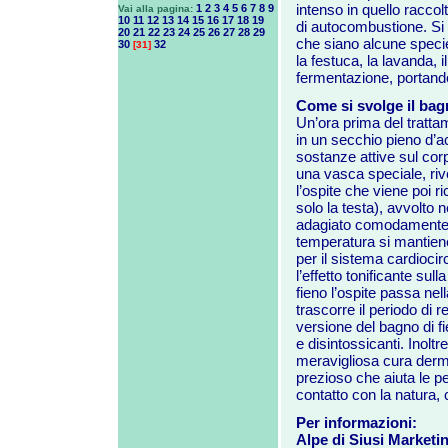
intenso in quello raccol
1
2
3
4
5
6
7
8
9
Vai alla pagina:
10
11
12
13
14
15
16
17
18
19
di autocombustione. Si d
20
21
22
23
24
25
26
27
28
29
che siano alcune specie d
30
32
[31]
la festuca, la lavanda, il
fermentazione, portando
Come si svolge il bag
Un’ora prima del tratta
in un secchio pieno d’acq
sostanze attive sul corp
una vasca speciale, riv
l’ospite che viene poi r
solo la testa), avvolto 
adagiato comodamente s
temperatura si mantiene
per il sistema cardiocirc
l’effetto tonificante su
fieno l’ospite passa nel
trascorre il periodo di 
versione del bagno di fien
e disintossicanti. Inoltr
meravigliosa cura dermat
prezioso che aiuta le pe
contatto con la natura, c
Per informazioni:
Alpe di Siusi Marketi