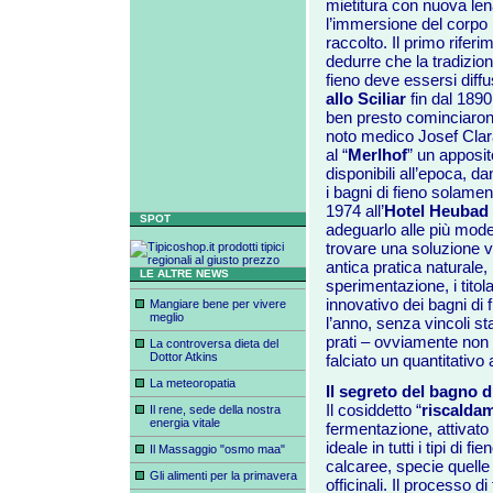
mietitura con nuova lena
l’immersione del corpo i
raccolto. Il primo riferi
dedurre che la tradizione
fieno deve essersi diffu
allo Sciliar
fin dal 1890 
ben presto cominciarono 
noto medico Josef Clar
al “
Merlhof
” un apposito
disponibili all’epoca, dan
i bagni di fieno solamen
1974 all’
Hotel Heubad
SPOT
adeguarlo alle più mode
trovare una soluzione va
antica pratica naturale,
LE ALTRE NEWS
sperimentazione, i titolar
innovativo dei bagni di 
Mangiare bene per vivere
meglio
l’anno, senza vincoli sta
prati – ovviamente non c
La controversa dieta del
Dottor Atkins
falciato un quantitativo
La meteoropatia
Il segreto del bagno d
Il cosiddetto “
riscalda
Il rene, sede della nostra
energia vitale
fermentazione, attivato 
ideale in tutti i tipi di f
Il Massaggio "osmo maa"
calcaree, specie quelle d
Gli alimenti per la primavera
officinali. Il processo di