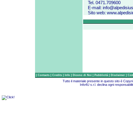
Tel. 0471.709600
E-mail:
info@alpedisiusi
Sito web:
www.alpedisiu
|
|
|
|
|
|
|
Contacts
Credits
Info
Dicono di Noi
Pubblicità
Disclaimer
Com
Tutto il materiale presente in questo sito è Copy
Info4U s.r.l. declina ogni responsabili