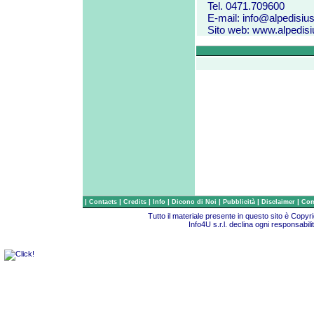
Tel. 0471.709600
E-mail:
info@alpedisiusi
Sito web:
www.alpedisiu
|
|
|
|
|
|
|
Contacts
Credits
Info
Dicono di Noi
Pubblicità
Disclaimer
Com
Tutto il materiale presente in questo sito è Copy
Info4U s.r.l. declina ogni responsabili