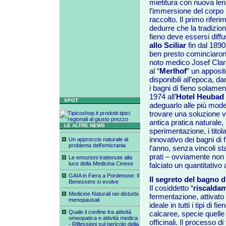
mietitura con nuova lena
l’immersione del corpo i
raccolto. Il primo riferi
dedurre che la tradizione
fieno deve essersi diffu
allo Sciliar
fin dal 1890 
ben presto cominciarono 
noto medico Josef Clar
al “
Merlhof
” un apposito
disponibili all’epoca, dan
i bagni di fieno solamen
1974 all’
Hotel Heubad
SPOT
adeguarlo alle più mode
trovare una soluzione va
antica pratica naturale,
LE ALTRE NEWS
sperimentazione, i titolar
innovativo dei bagni di 
Un approccio naturale al
problema dell’emicrania
l’anno, senza vincoli sta
prati – ovviamente non c
Le emozioni trattenute alla
luce della Medicina Cinese
falciato un quantitativo
GAIA in Fiera a Pordenone: Il
Il segreto del bagno d
Benessere si evolve
Il cosiddetto “
riscalda
Medicine Naturali nei disturbi
fermentazione, attivato 
menopausali
ideale in tutti i tipi di f
Quale il confine tra attività
calcaree, specie quelle d
omeopatica e attività medica
officinali. Il processo di
- Riflessioni sul pericolo della