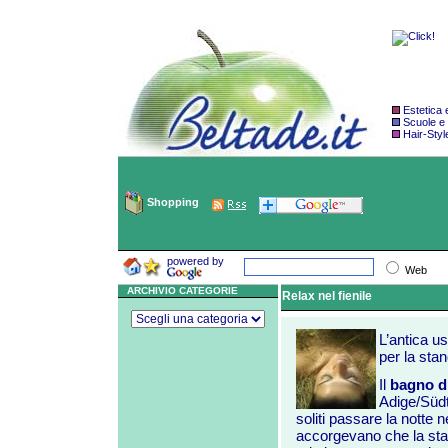
Estetica
Scuole e
Hair-Styl
Shopping
powered by
Web
ARCHIVIO CATEGORIE
Relax nel fienile
L’antica us
per la sta
Il
bagno di
Adige/Südti
soliti passare la notte n
accorgevano che la st