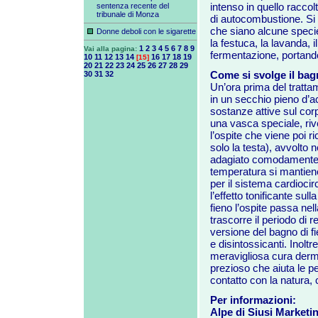
intenso in quello raccol
sentenza recente del
tribunale di Monza
di autocombustione. Si d
che siano alcune specie d
Donne deboli con le sigarette
la festuca, la lavanda, il
1
2
3
4
5
6
7
8
9
Vai alla pagina:
fermentazione, portando
10
11
12
13
14
16
17
18
19
[15]
20
21
22
23
24
25
26
27
28
29
Come si svolge il bag
30
31
32
Un’ora prima del tratta
in un secchio pieno d’acq
sostanze attive sul corp
una vasca speciale, riv
l’ospite che viene poi r
solo la testa), avvolto 
adagiato comodamente s
temperatura si mantiene
per il sistema cardiocirc
l’effetto tonificante su
fieno l’ospite passa nel
trascorre il periodo di 
versione del bagno di fien
e disintossicanti. Inoltr
meravigliosa cura dermat
prezioso che aiuta le pe
contatto con la natura, c
Per informazioni:
Alpe di Siusi Marketi