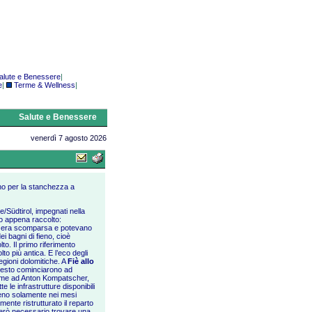
alute e Benessere
|
e
|
Terme & Wellness
|
Salute e Benessere
venerdì 7 agosto 2026
ino per la stanchezza a
ge/Südtirol, impegnati nella
eno appena raccolto:
ta era scomparsa e potevano
ei bagni di fieno, cioè
to. Il primo riferimento
lto più antica. E l’eco degli
regioni dolomitiche. A
Fiè allo
 presto cominciarono ad
nsieme ad Anton Kompatscher,
te le infrastrutture disponibili
 fieno solamente nei mesi
mente ristrutturato il reparto
 però necessario trovare una