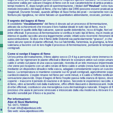
soluzione valida per salvare il bagno di fieno con le sue caratteristiche di antica pratica
tempi moderni. E, dopo lunghi anni di sperimentazione, i titolari dell’”
Heubad
” sono rius
metodo innovativo dei bagni di fieno, che tra l’altro dal 1990 possono essere praticati pe
stagionali. Durante l’estate, quando all’Alpe di Siusi l’erba dei prati – ovviamente non co
fioritura più rigogliosa, ne viene falciato un quantitativo abbondante, essicato, portato a
Il segreto del bagno di fieno
Il cosiddetto “
riscaldamento
” del fieno è dovuto ad un processo di fermentazione,
attivato da schizomiceti che trovano il loro habitat ideale in tutti i tipi di fieno, ma in
particolare in quello delle Alpi calcaree, specie quelle dolomitiche, ricco di foglie, fiori ed
erbe officinali. Il processo di fermentazione si verifica in tutti i tipi di fieno, ma in modo p
intenso in quello raccolto ancora leggermente umido: infatti sono ricorrenti i fenomeni di
autocombustione. Si dice che il fieno delle Dolomiti sia particolarmente “grasso”, e che
siano alcune specie di piante officinali, fra cui l’alchimilla, l’artemisia, la gramigna, la fest
valeriana a favorire con le loro foglie il processo di fermentazione, portando le tempera
centigradi.
Come si svolge il bagno di fieno
Un’ora prima del trattamento, il fieno alpino secco (3-4 kg a persona) viene immerso i
calda, per far rigenerare le piante officinali e liberare le sostanze attive sul corpo umano.
o
caldo e umido sul piano di una vasca speciale, rivestita di un telo monouso impermeabile,
che viene poi ricoperto con un altro strato di fieno caldo e umido (resta fuori solo la test
mediante un dispositivo idraulico nella vasca, adagiato comodamente sopra un cuscino
...
basso. La temperatura si mantiene costante sui 42 gradi centigradi, agevolmente soppor
cardiocircolatorio. L’ospite rimane nel fieno per venti minuti, e il caldo e l’effetto tonific
sensazione piacevole. Dopo il bagno di fieno l’ospite passa nella stanza di riposo, dove
i
coperte – trascorre il periodo di reazione e di riposo. Secondo le esperienze raccolte,
di fieno, oltre ai benefici noti dalla tradizione, offre effetti rilassanti e disintossicanti. In
di erbe officinali, costituisce una meravigliosa cura dermatologica naturale. Il bagno di f
prezioso che aiuta le persone stressate e intossicate dalla vita moderna a ritrovare il c
benefici sensibili per il fisico e la psiche.
Per informazioni:
Alpe di Siusi Marketing
Tel. 0471.709600
E-mail:
info@alpedisiusi.info
9
Sito web:
www.alpedisiusi.info