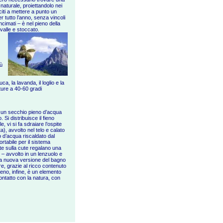
 naturale, proiettandolo nei
citi a mettere a punto un
r tutto l’anno, senza vincoli
ncimati – è nel pieno della
 valle e stoccato.
iù
uca, la lavanda, il loglio e la
ture a 40-60 gradi
n un secchio pieno d’acqua
 Si distribuisce il fieno
 vi si fa sdraiare l’ospite
a), avvolto nel telo e calato
 d’acqua riscaldato dal
tabile per il sistema
ante sulla cute regalano una
 – avvolto in un lenzuolo e
 la nuova versione del bagno
oltre, grazie al ricco contenuto
ieno, infine, è un elemento
ontatto con la natura, con