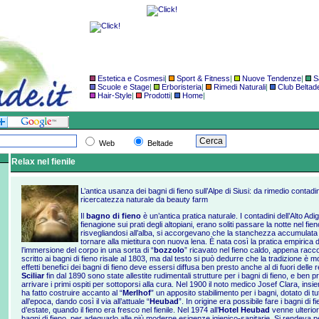
Estetica e Cosmesi
|
Sport & Fitness
|
Nuove Tendenze
|
S
Scuole e Stage
|
Erboristeria
|
Rimedi Naturali
|
Club Beltad
Hair-Style
|
Prodotti
|
Home
|
Web
Beltade
Relax nel fienile
L’antica usanza dei bagni di fieno sull’Alpe di Siusi: da rimedio contad
ricercatezza naturale da beauty farm
Il
bagno di fieno
è un’antica pratica naturale. I contadini dell’Alto Adi
fienagione sui prati degli altopiani, erano soliti passare la notte nel fi
risvegliandosi all’alba, si accorgevano che la stanchezza accumula
tornare alla mietitura con nuova lena. È nata così la pratica empirica d
l’immersione del corpo in una sorta di “
bozzolo
” ricavato nel fieno caldo, appena raccol
scritto ai bagni di fieno risale al 1803, ma dal testo si può dedurre che la tradizione è mo
effetti benefici dei bagni di fieno deve essersi diffusa ben presto anche al di fuori delle 
Sciliar
fin dal 1890 sono state allestite rudimentali strutture per i bagni di fieno, e ben
arrivare i primi ospiti per sottoporsi alla cura. Nel 1900 il noto medico Josef Clara, i
ha fatto costruire accanto al “
Merlhof
” un apposito stabilimento per i bagni, dotato di tut
all’epoca, dando così il via all’attuale “
Heubad
”. In origine era possibile fare i bagni di
d’estate, quando il fieno era fresco nel fienile. Nel 1974 all’
Hotel Heubad
venne ulterior
bagni di fieno, per adeguarlo alle più moderne esigenze igienico-sanitarie. Si rendeva