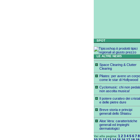
SPOT
LE ALTRE NEWS
Space Clearing & Clutter
Clearing
Pilates: per avere un corp
come le star di Hollywood
Cyclomusic: chi non pedala
non ascolta musica!
Il potere curativo dei cristall
e delle pietre dure
Breve storia e principi
generali dello Shiatsu
Aloe Vera: caratteristiche
generali ed impieghi
dermatologici
1
2
3
4
5
6
7
8
Vai alla pagina:
10
11
12
13
14
15
16
17
18
19