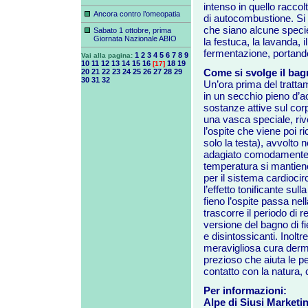
intenso in quello raccol
Ancora contro l’omeopatia
di autocombustione. Si d
che siano alcune specie d
Sabato 1 ottobre, prima
Giornata Nazionale ABIO
la festuca, la lavanda, il
fermentazione, portando
1
2
3
4
5
6
7
8
9
Vai alla pagina:
10
11
12
13
14
15
16
18
19
[17]
Come si svolge il bag
20
21
22
23
24
25
26
27
28
29
30
31
32
Un’ora prima del tratta
in un secchio pieno d’acq
sostanze attive sul corp
una vasca speciale, riv
l’ospite che viene poi r
solo la testa), avvolto 
adagiato comodamente s
temperatura si mantiene
per il sistema cardiocirc
l’effetto tonificante su
fieno l’ospite passa nel
trascorre il periodo di 
versione del bagno di fien
e disintossicanti. Inoltr
meravigliosa cura dermat
prezioso che aiuta le pe
contatto con la natura, c
Per informazioni:
Alpe di Siusi Marketi