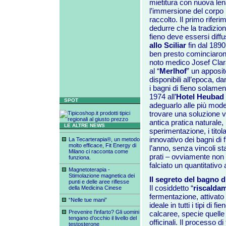
mietitura con nuova lena
l’immersione del corpo i
raccolto. Il primo riferi
dedurre che la tradizione
fieno deve essersi diffu
allo Sciliar
fin dal 1890 
ben presto cominciarono 
noto medico Josef Clar
al “
Merlhof
” un apposito
disponibili all’epoca, dan
i bagni di fieno solamen
1974 all’
Hotel Heubad
SPOT
adeguarlo alle più mode
trovare una soluzione va
antica pratica naturale,
LE ALTRE NEWS
sperimentazione, i titolar
innovativo dei bagni di 
La Tecarterapia®, un metodo
molto efficace, Fit Energy di
l’anno, senza vincoli sta
Milano ci racconta come
prati – ovviamente non c
funziona.
falciato un quantitativo
Magnetoterapia -
Stimolazione magnetica dei
Il segreto del bagno d
punti e delle aree riflesse
Il cosiddetto “
riscalda
della Medicina Cinese
fermentazione, attivato 
“Nelle tue mani”
ideale in tutti i tipi di f
Prevenire l’infarto? Gli uomini
calcaree, specie quelle d
tengano d’occhio il livello del
officinali. Il processo di
testosterone