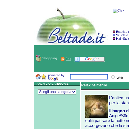
Estetica
Scuole e
Hair-Styl
Shopping
powered by
Web
ARCHIVIO CATEGORIE
Relax nel fienile
L’antica us
per la sta
Il
bagno di
Adige/Südti
soliti passare la notte n
accorgevano che la st