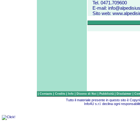
Tel. 0471.709600
E-mail:
info@alpedisiusi
Sito web:
www.alpedisiu
|
|
|
|
|
|
|
Contacts
Credits
Info
Dicono di Noi
Pubblicità
Disclaimer
Com
Tutto il materiale presente in questo sito è Copy
Info4U s.r.l. declina ogni responsabili