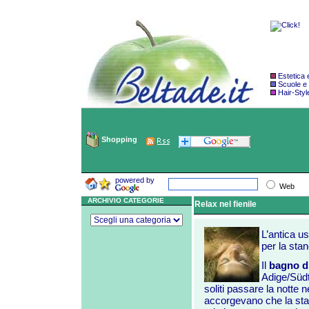
Estetica
Scuole e
Hair-Styl
Shopping
powered by
Web
ARCHIVIO CATEGORIE
Relax nel fienile
L’antica us
per la sta
Il
bagno di
Adige/Südti
soliti passare la notte n
accorgevano che la st