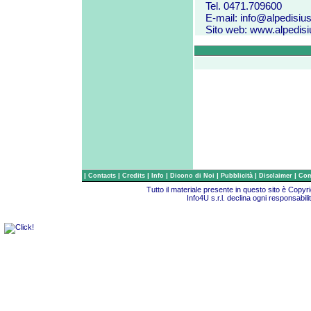
Tel. 0471.709600
E-mail:
info@alpedisiusi
Sito web:
www.alpedisiu
|
|
|
|
|
|
|
Contacts
Credits
Info
Dicono di Noi
Pubblicità
Disclaimer
Com
Tutto il materiale presente in questo sito è Copy
Info4U s.r.l. declina ogni responsabili