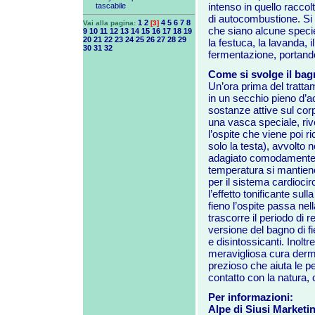
intenso in quello raccol
tascabile
di autocombustione. Si d
1
2
4
5
6
7
8
Vai alla pagina:
[3]
che siano alcune specie d
9
10
11
12
13
14
15
16
17
18
19
20
21
22
23
24
25
26
27
28
29
la festuca, la lavanda, il
30
31
32
fermentazione, portando
Come si svolge il bag
Un’ora prima del tratta
in un secchio pieno d’acq
sostanze attive sul corp
una vasca speciale, riv
l’ospite che viene poi r
solo la testa), avvolto 
adagiato comodamente s
temperatura si mantiene
per il sistema cardiocirc
l’effetto tonificante su
fieno l’ospite passa nel
trascorre il periodo di 
versione del bagno di fien
e disintossicanti. Inoltr
meravigliosa cura dermat
prezioso che aiuta le pe
contatto con la natura, c
Per informazioni:
Alpe di Siusi Marketi