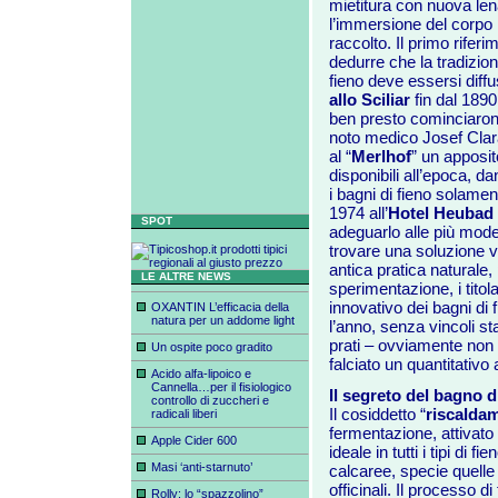
mietitura con nuova lena
l’immersione del corpo i
raccolto. Il primo riferi
dedurre che la tradizione
fieno deve essersi diffu
allo Sciliar
fin dal 1890 
ben presto cominciarono 
noto medico Josef Clar
al “
Merlhof
” un apposito
disponibili all’epoca, dan
i bagni di fieno solamen
1974 all’
Hotel Heubad
SPOT
adeguarlo alle più mode
trovare una soluzione va
antica pratica naturale,
LE ALTRE NEWS
sperimentazione, i titolar
innovativo dei bagni di 
OXANTIN L’efficacia della
natura per un addome light
l’anno, senza vincoli sta
prati – ovviamente non c
Un ospite poco gradito
falciato un quantitativo
Acido alfa-lipoico e
Cannella…per il fisiologico
Il segreto del bagno d
controllo di zuccheri e
Il cosiddetto “
riscalda
radicali liberi
fermentazione, attivato 
Apple Cider 600
ideale in tutti i tipi di f
Masi ‘anti-starnuto’
calcaree, specie quelle d
officinali. Il processo di
Rolly: lo “spazzolino”