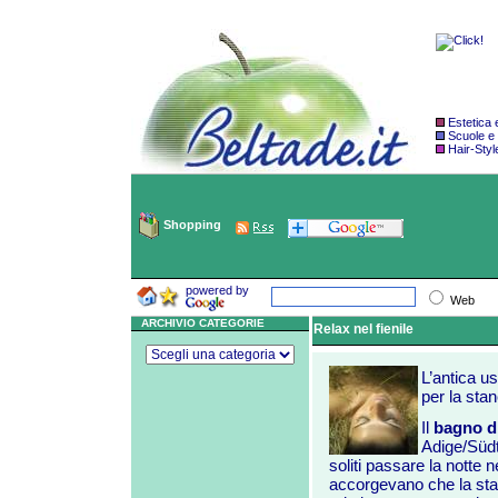
Estetica
Scuole e
Hair-Styl
Shopping
powered by
Web
ARCHIVIO CATEGORIE
Relax nel fienile
L’antica us
per la sta
Il
bagno di
Adige/Südti
soliti passare la notte n
accorgevano che la st