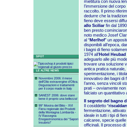
mietitura con nuova lena
l’immersione del corpo i
raccolto. Il primo riferi
dedurre che la tradizione
fieno deve essersi diffu
allo Sciliar
fin dal 1890 
ben presto cominciarono 
noto medico Josef Clar
al “
Merlhof
” un apposito
disponibili all’epoca, dan
i bagni di fieno solamen
1974 all’
Hotel Heubad
SPOT
adeguarlo alle più mode
trovare una soluzione va
antica pratica naturale,
LE ALTRE NEWS
sperimentazione, i titolar
innovativo dei bagni di 
Novembre 2006: il mese
dell’Olio extravergine d’Oliva.
l’anno, senza vincoli sta
Degustazioni e trattamenti
prati – ovviamente non c
per il corpo made in Italy
falciato un quantitativo
SANEST 2006: dove stare
bene è proprio una bellezza!
Il segreto del bagno d
Il cosiddetto “
riscalda
99° Mostra del Bitto - XVI
Fiera regionale dei Prodotti
fermentazione, attivato 
della Montagna Lombarda -
ideale in tutti i tipi di f
IV Rassegna
Enogastronomica dei “Sapori
calcaree, specie quelle d
Insubrici”
officinali. Il processo di