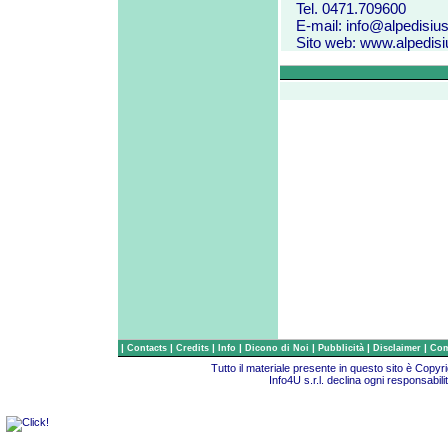
Tel. 0471.709600
E-mail:
info@alpedisiusi
Sito web:
www.alpedisiu
|
|
|
|
|
|
|
Contacts
Credits
Info
Dicono di Noi
Pubblicità
Disclaimer
Com
Tutto il materiale presente in questo sito è Copy
Info4U s.r.l. declina ogni responsabili