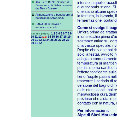
intenso in quello raccol
Alla Fiera BENé, Sentieri di
Benessere, la Bellezza viene
di autocombustione. Si d
dal Ben - Essere
che siano alcune specie d
Alimentazione e benessere al
la festuca, la lavanda, il
naturale al SANA 2006
fermentazione, portando
SANA 2006: novità e
Come si svolge il bag
iniziative speciali
Un’ora prima del tratta
1
2
3
4
5
6
7
8
9
Vai alla pagina:
in un secchio pieno d’acq
10
11
12
14
15
16
17
18
19
[13]
20
21
22
23
24
25
26
27
28
29
sostanze attive sul corp
30
31
32
una vasca speciale, riv
l’ospite che viene poi r
solo la testa), avvolto 
adagiato comodamente s
temperatura si mantiene
per il sistema cardiocirc
l’effetto tonificante su
fieno l’ospite passa nel
trascorre il periodo di 
versione del bagno di fien
e disintossicanti. Inoltr
meravigliosa cura dermat
prezioso che aiuta le pe
contatto con la natura, c
Per informazioni:
Alpe di Siusi Marketi