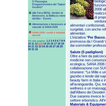
biologi
IV Rassegna
Enogastronomica dei “Sapori
funziona
Insubrici”
2006 al
realizz
Alla Fiera BENé, Sentieri di
Benessere, la Bellezza viene
di prop
dal Ben - Essere
verdura
Alimentazione e benessere al
alimentari confezionati, 
naturale al SANA 2006
surgelati, con anche refe
SANA 2006: novità e iniziative
alimentari.
speciali
L’iniziativa “
Per Bacco
1
2
3
4
5
6
7
8
9
promossa da I Grandi V
Vai alla pagina:
10
11
12
14
15
16
17
18
19
[13]
dai sommelier professio
20
21
22
23
24
25
26
27
28
29
30
31
32
Salute (5 padiglioni)
Oltre a fare da palcoscen
medicine non convenziona
ecologica, SANA 2006 la
collaborazione con SUIT
straniere: “Le Mille e un
gazebo e tende dal sapo
beauty farm in Italia e i
all’avanguardia. Qui, tr
wellness e un massaggio
dall’Albero dei Desideri
Due saranno invece le im
settore erboristico. All’i
Materials & Equipmen