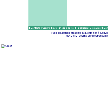
|
|
|
|
|
|
|
Contacts
Credits
Info
Dicono di Noi
Pubblicità
Disclaimer
Com
Tutto il materiale presente in questo sito è Copy
Info4U s.r.l. declina ogni responsabili