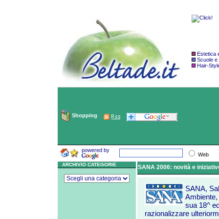
Estetica
Scuole e
Hair-Styl
Shopping
powered by
Web
ARCHIVIO CATEGORIE
SANA 2006: novità e iniziativ
SANA, Salo
Ambiente, 
sua 18^ ed
razionalizzare ulteriorm