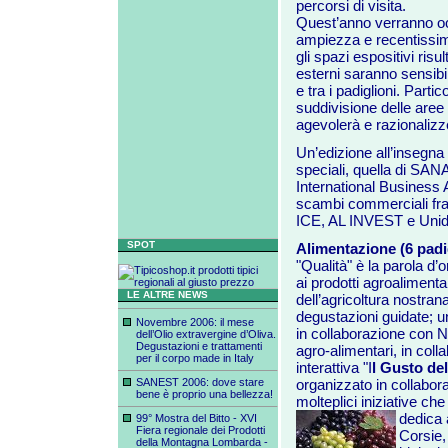
percorsi di visita.
Quest’anno verranno occ
ampiezza e recentissim
gli spazi espositivi risu
esterni saranno sensibil
e tra i padiglioni. Parti
suddivisione delle aree
agevolerà e razionalizze
Un’edizione all’insegna d
speciali, quella di SANA
International Business A
scambi commerciali fra 
ICE, AL INVEST e Unid
SPOT
Alimentazione (6 padi
"Qualità" è la parola d’
ai prodotti agroalimentar
LE ALTRE NEWS
dell’agricoltura nostran
degustazioni guidate; 
Novembre 2006: il mese
in collaborazione con Nat
dell’Olio extravergine d’Oliva.
Degustazioni e trattamenti
agro-alimentari, in co
per il corpo made in Italy
interattiva "I
l Gusto de
SANEST 2006: dove stare
organizzato in collabo
bene è proprio una bellezza!
molteplici iniziative c
dedica
99° Mostra del Bitto - XVI
Fiera regionale dei Prodotti
Corsie, 
della Montagna Lombarda -