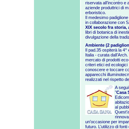
riservata all’incontro e
aziende produttrici di m
erboristico.
Il medesimo padiglione 
in collaborazione con 
XIX secolo fra storia,
libri di botanica di ines
divulgazione della tradiz
Ambiente (2 padiglion
Il pad.35 ospiterà la 4^ 
Italia - curata dall’Arc
mercato di prodotti eco-
criteri etici ed ecologic
conoscere e toccare co
apparecchi illuminotecn
realizzati nel rispetto d
A se
gu
"
Casa 
EdicomE
abitazi
al pubbl
Quest’a
rinnova
un’occasione per impara
futuro. L’utilizzo di fo