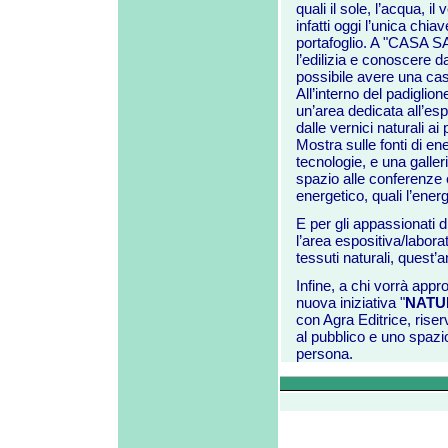
quali il sole, l’acqua, i
infatti oggi l’unica chi
portafoglio. A "CASA SA
l’edilizia e conoscere d
possibile avere una cas
All’interno del padiglion
un’area dedicata all’espo
dalle vernici naturali ai
Mostra sulle fonti di en
tecnologie, e una galler
spazio alle conferenze e
energetico, quali l’ener
E per gli appassionati d
l’area espositiva/labora
tessuti naturali, quest’a
Infine, a chi vorrà appr
nuova iniziativa "
NATU
con Agra Editrice, riser
al pubblico e uno spazio
persona.