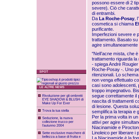
possono essere di 2 tip
severe). Ciò che caratt
di entrambi.
Da
La Roche-Posay
, 
cosmetica si chiama
E
purificante.
Imperfezioni severe e po
trattamento. Basato su 
agire simultaneamente s
“Nell’acne mista, che è 
trattamento riguarda la 
- spiega Andrè Rougier -
Roche-Posay -. Uno per 
SPOT
ritenzionali. Lo schema 
non venga effettuato co
casi sono adolescenti, 
LE ALTRE NEWS
troppo impegnativo. Bis
segue correttamente il p
Rivoluzione per gli ombretti
EYE SHADOW & BLUSH di
nascita di trattamenti c
Make Up For Ever
di lesione. Questa solu
Trova la tua stella
semplifica la terapia e
Per la prima volta in u
Seduzione, la nuova
attivi per agire simulta
collezione trucco per
l’autunno 2004
Niacinamide e Pirocton
Linoleico per liberare i p
Sette esclusive maschere di
bellezza a base di frutta e
La Niacinamide è la form