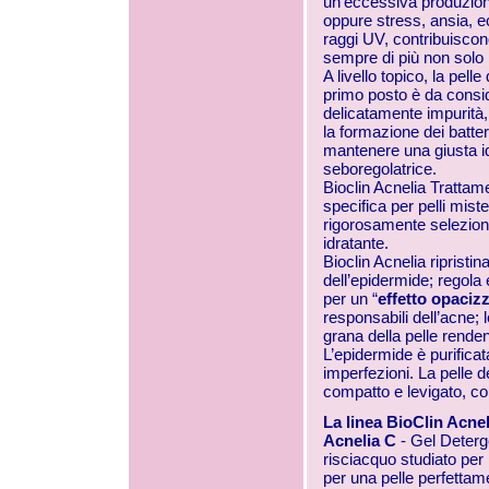
un’eccessiva produzione 
oppure stress, ansia, 
raggi UV, contribuisco
sempre di più non solo 
A livello topico, la pell
primo posto è da consi
delicatamente impurità,
la formazione dei batte
mantenere una giusta i
seboregolatrice.
Bioclin Acnelia Tratta
specifica per pelli mis
rigorosamente selezion
idratante.
Bioclin Acnelia ripristi
dell’epidermide; regola
per un “
effetto opaciz
responsabili dell’acne; 
grana della pelle renden
L’epidermide è purificat
imperfezioni. La pelle d
compatto e levigato, co
La linea BioClin Acne
Acnelia C
- Gel Deter
risciacquo studiato per 
per una pelle perfettame