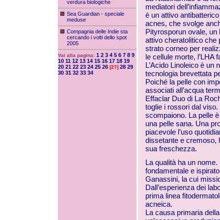
verdura biologiche
mediatori dell’infiamma
Sea Guardian - speciale
è un attivo antibatteric
meduse
acnes, che svolge anche
Pityrosporun ovale, un l
Compagnia delle Indie sta
cercando i volti dello spot
attivo cheratolitico che
2005
strato corneo per reali
1
2
3
4
5
6
7
8
9
Vai alla pagina:
le cellule morte, l’LHA f
10
11
12
13
14
15
16
17
18
19
L’Acido Linoleico è un
20
21
22
23
24
25
26
28
29
[27]
tecnologia brevettata pe
30
31
32
33
34
Poiché la pelle con impe
associati all’acqua ter
Effaclar Duo di La Roche
toglie i rossori dal viso
scompaiono. La pelle è pu
una pelle sana. Una pr
piacevole l’uso quotidia
dissetante e cremoso, l
sua freschezza.
La qualità ha un nome.
fondamentale e ispiratore 
Ganassini, la cui miss
Dall’esperienza dei labor
prima linea fitodermato
acneica.
La causa primaria dell