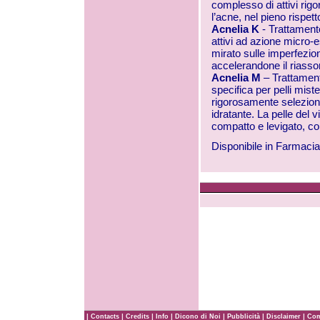
complesso di attivi ri
l’acne, nel pieno rispet
Acnelia K
- Trattament
attivi ad azione micro-
mirato sulle imperfezio
accelerandone il riasso
Acnelia M
– Trattament
specifica per pelli mis
rigorosamente selezion
idratante. La pelle del 
compatto e levigato, con
Disponibile in Farmacia
|
|
|
|
|
|
|
Contacts
Credits
Info
Dicono di Noi
Pubblicità
Disclaimer
Com