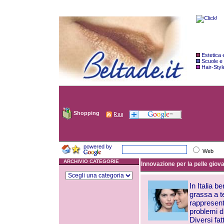
Estetica
Scuole e
Hair-Styl
Shopping
powered by
Web
ARCHIVIO CATEGORIE
Innovazione per la pelle gio
In Italia b
grassa a t
rappresent
problemi d
Diversi fat