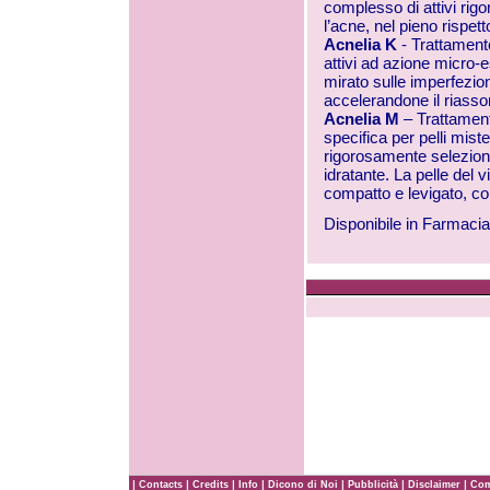
complesso di attivi ri
l’acne, nel pieno rispet
Acnelia K
- Trattament
attivi ad azione micro-
mirato sulle imperfezio
accelerandone il riasso
Acnelia M
– Trattament
specifica per pelli mis
rigorosamente selezion
idratante. La pelle del 
compatto e levigato, con
Disponibile in Farmacia
|
|
|
|
|
|
|
Contacts
Credits
Info
Dicono di Noi
Pubblicità
Disclaimer
Com