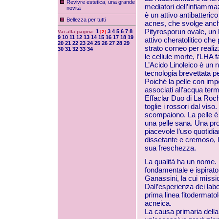
Revivre estetica, una grande
mediatori dell’infiamma
novità
è un attivo antibatteric
Bellezza per tutti
acnes, che svolge anche
Pityrosporun ovale, un l
1
3
4
5
6
7
8
Vai alla pagina:
[2]
9
10
11
12
13
14
15
16
17
18
19
attivo cheratolitico che
20
21
22
23
24
25
26
27
28
29
strato corneo per reali
30
31
32
33
34
le cellule morte, l’LHA f
L’Acido Linoleico è un
tecnologia brevettata pe
Poiché la pelle con impe
associati all’acqua ter
Effaclar Duo di La Roche
toglie i rossori dal viso
scompaiono. La pelle è pu
una pelle sana. Una pr
piacevole l’uso quotidia
dissetante e cremoso, l
sua freschezza.
La qualità ha un nome.
fondamentale e ispiratore 
Ganassini, la cui miss
Dall’esperienza dei labor
prima linea fitodermato
acneica.
La causa primaria dell