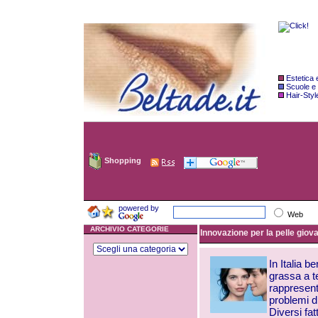
Estetica
Scuole e
Hair-Styl
Shopping
powered by
Web
ARCHIVIO CATEGORIE
Innovazione per la pelle gio
In Italia b
grassa a t
rappresent
problemi d
Diversi fat