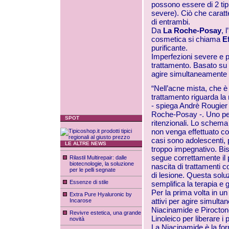
possono essere di 2 tip
severe). Ciò che caratt
di entrambi.
Da
La Roche-Posay
, 
cosmetica si chiama
E
purificante.
Imperfezioni severe e po
trattamento. Basato su 
agire simultaneamente s
“Nell’acne mista, che è 
trattamento riguarda la 
- spiega Andrè Rougier -
Roche-Posay -. Uno per 
SPOT
ritenzionali. Lo schema 
non venga effettuato co
casi sono adolescenti, 
LE ALTRE NEWS
troppo impegnativo. Bis
segue correttamente il p
Rilastil Multirepair: dalle
biotecnologie, la soluzione
nascita di trattamenti c
per le pelli segnate
di lesione. Questa solu
Essenze di stile
semplifica la terapia e
Per la prima volta in u
Extra Pure Hyaluronic by
attivi per agire simulta
Incarose
Niacinamide e Pirocton
Revivre estetica, una grande
Linoleico per liberare i p
novità
La Niacinamide è la form