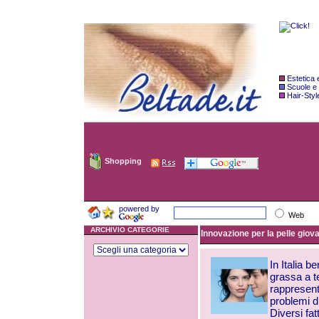
Estetica
Scuole e
Hair-Styl
Shopping
powered by
Web
ARCHIVIO CATEGORIE
Innovazione per la pelle gio
In Italia b
grassa a t
rappresent
problemi d
Diversi fat