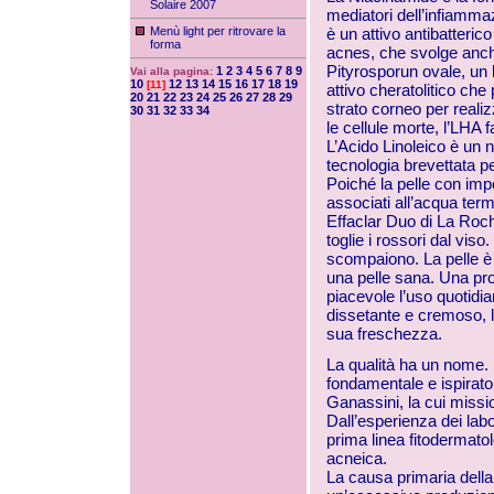
Solaire 2007
mediatori dell’infiamma
Menù light per ritrovare la
è un attivo antibatteric
forma
acnes, che svolge anche
Pityrosporun ovale, un l
1
2
3
4
5
6
7
8
9
Vai alla pagina:
10
12
13
14
15
16
17
18
19
[11]
attivo cheratolitico che
20
21
22
23
24
25
26
27
28
29
strato corneo per reali
30
31
32
33
34
le cellule morte, l’LHA f
L’Acido Linoleico è un
tecnologia brevettata pe
Poiché la pelle con impe
associati all’acqua ter
Effaclar Duo di La Roche
toglie i rossori dal viso
scompaiono. La pelle è pu
una pelle sana. Una pr
piacevole l’uso quotidia
dissetante e cremoso, l
sua freschezza.
La qualità ha un nome.
fondamentale e ispiratore 
Ganassini, la cui miss
Dall’esperienza dei labor
prima linea fitodermato
acneica.
La causa primaria dell