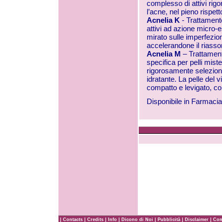
complesso di attivi ri
l’acne, nel pieno rispet
Acnelia K
- Trattament
attivi ad azione micro-
mirato sulle imperfezio
accelerandone il riasso
Acnelia M
– Trattament
specifica per pelli mis
rigorosamente selezion
idratante. La pelle del 
compatto e levigato, con
Disponibile in Farmacia
|
|
|
|
|
|
|
Contacts
Credits
Info
Dicono di Noi
Pubblicità
Disclaimer
Com