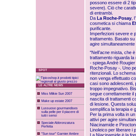
possono essere di 2 tip
severe). Ciò che caratt
di entrambi.
Da
La Roche-Posay
, 
cosmetica si chiama
E
purificante.
Imperfezioni severe e po
trattamento. Basato su 
agire simultaneamente s
“Nell’acne mista, che è 
trattamento riguarda la 
- spiega Andrè Rougier -
Roche-Posay -. Uno per 
SPOT
ritenzionali. Lo schema 
non venga effettuato co
casi sono adolescenti, 
LE ALTRE NEWS
troppo impegnativo. Bis
segue correttamente il p
Miss Milkie Sun 2007
nascita di trattamenti c
Make up estate 2007
di lesione. Questa solu
Lussuose gourmandises
semplifica la terapia e
sulla pelle per il piacere di
Per la prima volta in u
tutti i sensi
attivi per agire simulta
Speciale Abbronzatura
Niacinamide e Pirocton
Perfetta
Linoleico per liberare i p
"Sun tour" Garnier Ambre
La Niacinamide è la form