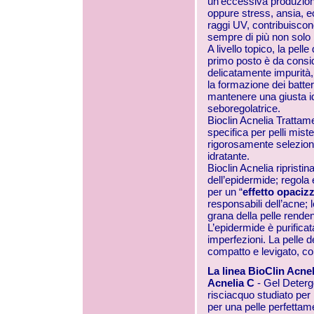
un’eccessiva produzione 
oppure stress, ansia, 
raggi UV, contribuisco
sempre di più non solo 
A livello topico, la pell
primo posto è da consi
delicatamente impurità,
la formazione dei batte
mantenere una giusta i
seboregolatrice.
Bioclin Acnelia Tratta
specifica per pelli mis
rigorosamente selezion
idratante.
Bioclin Acnelia ripristi
dell’epidermide; regola
per un “
effetto opaciz
responsabili dell’acne; 
grana della pelle renden
L’epidermide è purificat
imperfezioni. La pelle d
compatto e levigato, co
La linea BioClin Acne
Acnelia C
- Gel Deter
risciacquo studiato per 
per una pelle perfettame