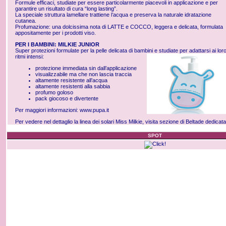
Formule efficaci, studiate per essere particolarmente piacevoli in applicazione e per
garantire un risultato di cura “long lasting”.
La speciale struttura lamellare trattiene l’acqua e preserva la naturale idratazione
cutanea.
Profumazione: una dolcissima nota di LATTE e COCCO, leggera e delicata, formulata
appositamente per i prodotti viso.
PER I BAMBINI: MILKIE JUNIOR
Super protezioni formulate per la pelle delicata di bambini e studiate per adattarsi ai lor
ritmi intensi:
protezione immediata sin dall’applicazione
visualizzabile ma che non lascia traccia
altamente resistente all’acqua
altamente resistenti alla sabbia
profumo goloso
pack giocoso e divertente
Per maggiori informazioni:
www.pupa.it
Per vedere nel dettaglio la linea dei solari Miss Milkie, visita sezione di Beltade dedicat
SPOT