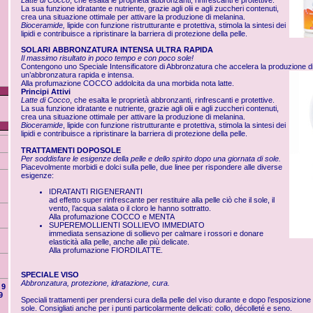
Latte di Cocco
, che esalta le proprietà abbronzanti, rinfrescanti e protettive.
La sua funzione idratante e nutriente, grazie agli olii e agli zuccheri contenuti,
crea una situazione ottimale per attivare la produzione di melanina.
Bioceramide,
lipide con funzione ristrutturante e protettiva, stimola la sintesi dei
lipidi e contribuisce a ripristinare la barriera di protezione della pelle.
SOLARI ABBRONZATURA INTENSA ULTRA RAPIDA
Il massimo risultato in poco tempo e con poco sole!
Contengono uno Speciale Intensificatore di Abbronzatura che accelera la produzione d
un’abbronzatura rapida e intensa.
Alla profumazione COCCO addolcita da una morbida nota latte.
Principi Attivi
Latte di Cocco
, che esalta le proprietà abbronzanti, rinfrescanti e protettive.
La sua funzione idratante e nutriente, grazie agli olii e agli zuccheri contenuti,
crea una situazione ottimale per attivare la produzione di melanina.
Bioceramide
, lipide con funzione ristrutturante e protettiva, stimola la sintesi dei
lipidi e contribuisce a ripristinare la barriera di protezione della pelle.
TRATTAMENTI DOPOSOLE
Per soddisfare le esigenze della pelle e dello spirito dopo una giornata di sole.
Piacevolmente morbidi e dolci sulla pelle, due linee per rispondere alle diverse
esigenze:
IDRATANTI RIGENERANTI
ad effetto super rinfrescante per restituire alla pelle ciò che il sole, il
vento, l’acqua salata o il cloro le hanno sottratto.
Alla profumazione COCCO e MENTA
SUPEREMOLLIENTI SOLLIEVO IMMEDIATO
immediata sensazione di sollievo per calmare i rossori e donare
elasticità alla pelle, anche alle più delicate.
Alla profumazione FIORDILATTE.
SPECIALE VISO
Abbronzatura, protezione, idratazione, cura.
9
9
Speciali trattamenti per prendersi cura della pelle del viso durante e dopo l’esposizione 
sole. Consigliati anche per i punti particolarmente delicati: collo, décolleté e seno.