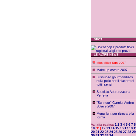
SPOT
LE ALTRE NEWS
Miss Milkie Sun 2007
Make up estate 2007
Lussuose gourmandises
sulla pelle per il piacere di
tutti i sensi
Speciale Abbronzatura
Perfetta
"Sun tour" Garnier Ambre
Solaire 2007
Menù light per ritrovare la
forma
1
2
3
4
5
6
7
8
Vai alla pagina:
10
12
13
14
15
16
17
18
1
[11]
20
21
22
23
24
25
26
27
28
29
30
31
32
33
34