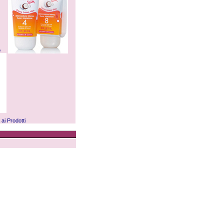
o
a ai
Prodotti