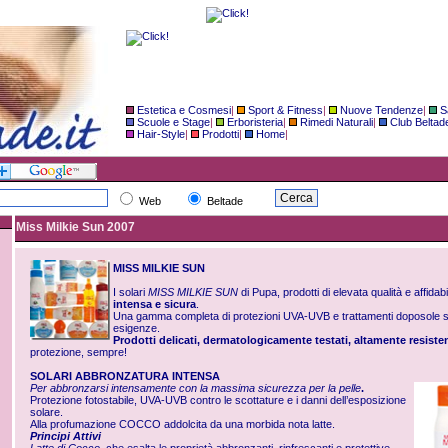
Estetica e Cosmesi
|
Sport & Fitness
|
Nuove Tendenze
|
S
Scuole e Stage
|
Erboristeria
|
Rimedi Naturali
|
Club Beltad
Hair-Style
|
Prodotti
|
Home
|
Web
Beltade
Miss Milkie Sun 2007
MISS MILKIE SUN
I solari
MISS MILKIE SUN
di Pupa, prodotti di elevata qualità e affidab
intensa e sicura
.
Una gamma completa di protezioni UVA-UVB e trattamenti doposole stu
esigenze.
Prodotti delicati, dermatologicamente testati, altamente resisten
protezione, sempre!
SOLARI ABBRONZATURA INTENSA
Per abbronzarsi intensamente con la massima sicurezza per la pelle
.
Protezione fotostabile, UVA-UVB contro le scottature e i danni dell’esposizione
solare.
Alla profumazione COCCO addolcita da una morbida nota latte.
Principi Attivi