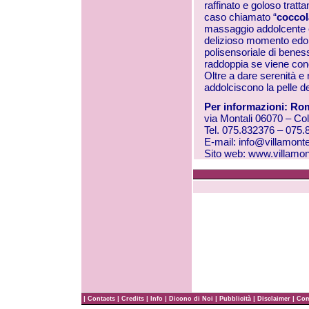
raffinato e goloso tratt
caso chiamato “
coccol
massaggio addolcente 
delizioso momento edoni
polisensoriale di benes
raddoppia se viene cond
Oltre a dare serenità e r
addolciscono la pelle 
Per informazioni: Rom
via Montali 06070 – Co
Tel. 075.832376 – 075
E-mail:
info@villamonte
Sito web:
www.villamon
|
|
|
|
|
|
|
Contacts
Credits
Info
Dicono di Noi
Pubblicità
Disclaimer
Com