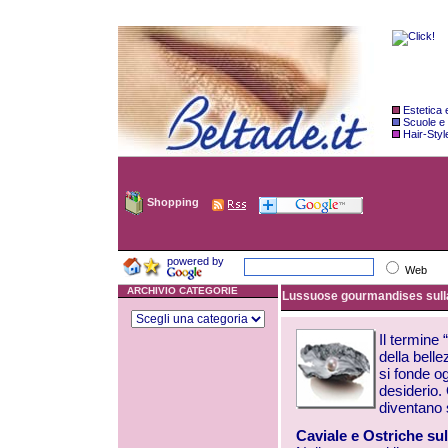
Estetica
Scuole e
Hair-Styl
Shopping
powered by
Web
ARCHIVIO CATEGORIE
Lussuose gourmandises sulla pe
Il termine 
della bell
si fonde o
desiderio.
diventano 
Caviale e Ostriche su