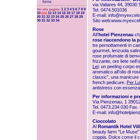
forma
via Valiares 44, 39030 
1
2
3
4
5
6
7
8
9
Tel. 0474.501036
Vai alla pagina:
10
12
13
14
15
16
17
18
19
[11]
E-mail:
info@myexcels
20
21
22
23
24
25
26
27
28
29
Sito web:
www.myexcel
30
31
32
33
34
Rose
All’
hotel Pienzenau
ch
rose riaccendono la 
tre pernottamenti in c
gourmet, lenzuola satin
rose profumate di benv
frizzante, ore liete nel
Lei
: un peeling corpo e
aromatico all’olio di ro
classic”, una manicure
french pedicure.
Per Lu
antistress con essenza 
Per informazioni e pr
Via Pienzenau, 1 39012
Tel. 0473.234 030 Fax
E-mail:
info@hotelpie
Cioccolato
Al
Romantik Hotel Vill
beauty farm “Le Muse
coppia. Dolce come il ci