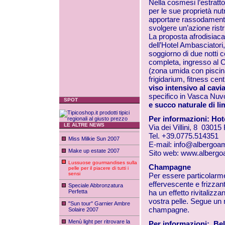
Nella cosmesi l’estratto
per le sue proprietà nutr
apportare rassodamento e
svolgere un’azione ristr
La proposta afrodisiaca
dell’Hotel Ambasciatori,
soggiorno di due notti 
completa, ingresso al 
(zona umida con piscina
frigidarium, fitness cent
viso intensivo al cavia
specifico in Vasca Nuvo
SPOT
e succo naturale di l
Per informazioni: Hot
LE ALTRE NEWS
Via dei Villini, 8 0301
Tel. +39.0775.514351
Miss Milkie Sun 2007
E-mail:
info@albergoamb
Make up estate 2007
Sito web:
www.albergoa
Lussuose gourmandises sulla
Champagne
pelle per il piacere di tutti i
sensi
Per essere particolarme
effervescente e frizza
Speciale Abbronzatura
Perfetta
ha un effetto rivitalizza
vostra pelle. Segue un
"Sun tour" Garnier Ambre
champagne.
Solaire 2007
Menù light per ritrovare la
Per informazioni:
Bel