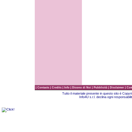
|
|
|
|
|
|
|
Contacts
Credits
Info
Dicono di Noi
Pubblicità
Disclaimer
Com
Tutto il materiale presente in questo sito è Copy
Info4U s.r.l. declina ogni responsabili