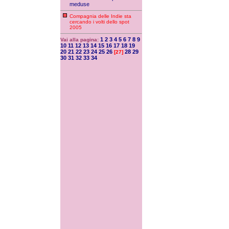
meduse
Compagnia delle Indie sta
cercando i volti dello spot
2005
1
2
3
4
5
6
7
8
9
Vai alla pagina:
10
11
12
13
14
15
16
17
18
19
20
21
22
23
24
25
26
28
29
[27]
30
31
32
33
34