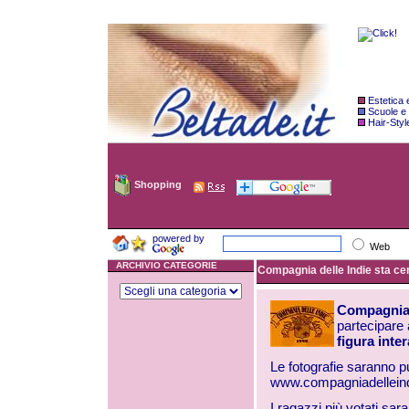
Estetica
Scuole e
Hair-Styl
Shopping
powered by
Web
ARCHIVIO CATEGORIE
Compagnia delle Indie sta cer
Compagnia 
partecipare 
figura inter
Le fotografie saranno p
www.compagniadellein
I ragazzi più votati sar