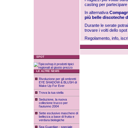
casting per partecipare
In alternativa
Compagni
più belle discoteche d’
Durante le serate potrai
trovare i volti dello spo
Regolamento, info, iscr
SPOT
LE ALTRE NEWS
Rivoluzione per gli ombretti
EYE SHADOW & BLUSH di
Make Up For Ever
Trova la tua stella
Seduzione, la nuova
collezione trucco per
l’autunno 2004
Sette esclusive maschere di
bellezza a base di frutta e
verdura biologiche
Sea Guardian - speciale