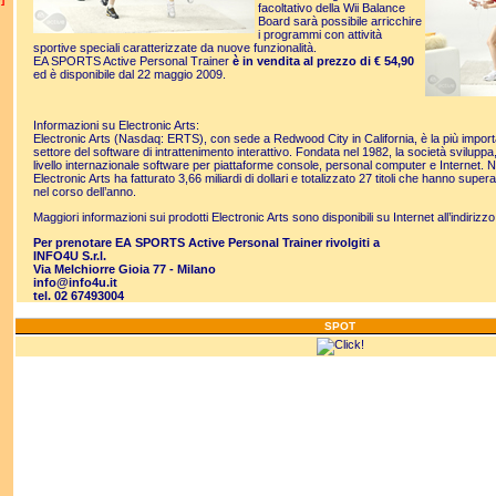
facoltativo della Wii Balance
Board sarà possibile arricchire
i programmi con attività
sportive speciali caratterizzate da nuove funzionalità.
EA SPORTS Active Personal Trainer
è in vendita al prezzo di € 54,90
ed è disponibile dal 22 maggio 2009.
Informazioni su Electronic Arts:
Electronic Arts (Nasdaq: ERTS), con sede a Redwood City in California, è la più impor
settore del software di intrattenimento interattivo. Fondata nel 1982, la società sviluppa
livello internazionale software per piattaforme console, personal computer e Internet. N
Electronic Arts ha fatturato 3,66 miliardi di dollari e totalizzato 27 titoli che hanno super
nel corso dell’anno.
Maggiori informazioni sui prodotti Electronic Arts sono disponibili su Internet all’indirizz
Per prenotare EA SPORTS Active Personal Trainer rivolgiti a
INFO4U S.r.l.
Via Melchiorre Gioia 77 - Milano
info@info4u.it
tel. 02 67493004
SPOT