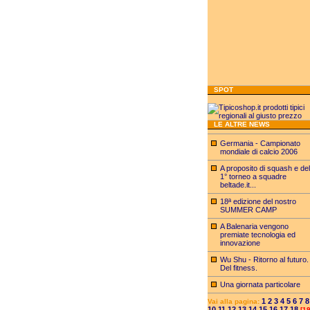
SPOT
LE ALTRE NEWS
Germania - Campionato
mondiale di calcio 2006
A proposito di squash e del
1° torneo a squadre
beltade.it...
18ª edizione del nostro
SUMMER CAMP
A Balenaria vengono
premiate tecnologia ed
innovazione
Wu Shu - Ritorno al futuro.
Del fitness.
Una giornata particolare
1
2
3
4
5
6
7
8
Vai alla pagina:
10
11
12
13
14
15
16
17
18
[19