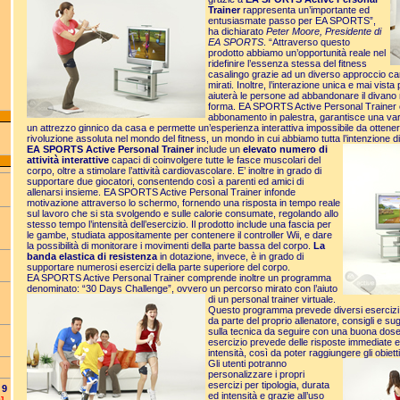
Trainer
rappresenta un’importante ed
entusiasmate passo per EA SPORTS”,
ha dichiarato
Peter Moore, Presidente di
EA SPORTS
. “Attraverso questo
prodotto abbiamo un’opportunità reale nel
ridefinire l’essenza stessa del fitness
casalingo grazie ad un diverso approccio ca
mirati. Inoltre, l’interazione unica e mai vista
aiuterà le persone ad abbandonare il divano
forma. EA SPORTS Active Personal Trainer 
abbonamento in palestra, garantisce una vari
un attrezzo ginnico da casa e permette un’esperienza interattiva impossibile da ottene
rivoluzione assoluta nel mondo del fitness, un mondo in cui abbiamo tutta l’intenzione d
EA SPORTS Active Personal Trainer
include un
elevato numero di
attività interattive
capaci di coinvolgere tutte le fasce muscolari del
corpo, oltre a stimolare l’attività cardiovascolare. E’ inoltre in grado di
supportare due giocatori, consentendo così a parenti ed amici di
allenarsi insieme. EA SPORTS Active Personal Trainer infonde
motivazione attraverso lo schermo, fornendo una risposta in tempo reale
sul lavoro che si sta svolgendo e sulle calorie consumate, regolando allo
stesso tempo l’intensità dell’esercizio. Il prodotto include una fascia per
le gambe, studiata appositamente per contenere il controller Wii, e dare
la possibilità di monitorare i movimenti della parte bassa del corpo.
La
banda elastica di resistenza
in dotazione, invece, è in grado di
supportare numerosi esercizi della parte superiore del corpo.
EA SPORTS Active Personal Trainer comprende inoltre un programma
denominato: “30 Days Challenge”, ovvero un percorso mirato co
n l’aiuto
di un personal trainer virtuale.
Questo programma prevede diversi esercizi, 
da parte del proprio allenatore, consigli e su
sulla tecnica da seguire con una buona dose
esercizio prevede delle risposte immediate e
intensità, così da poter raggiungere gli obietti
Gli utenti potranno
personalizzare i propri
esercizi per tipologia, durata
9
ed intensità e grazie all’uso
]