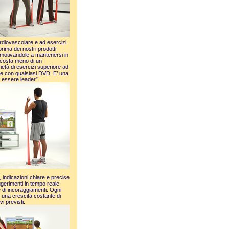
rdiovascolare e ad esercizi
 prima dei nostri prodotti
 motivandole a mantenersi in
costa meno di un
età di esercizi superiore ad
re con qualsiasi DVD. E’ una
i essere leader”.
indicazioni chiare e precise
ggerimenti in tempo reale
 di incoraggiamenti. Ogni
 una crescita costante di
vi previsti.