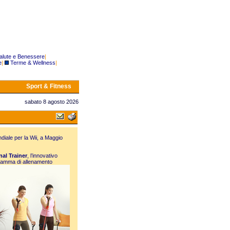
alute e Benessere
|
e
|
Terme & Wellness
|
Sport & Fitness
sabato 8 agosto 2026
diale per la Wii, a Maggio
al Trainer
, l’innovativo
ramma di allen
amento