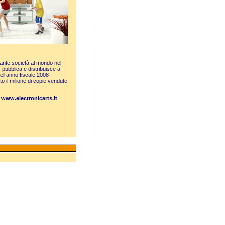
tante società al mondo nel
, pubblica e distribuisce a
ell’anno fiscale 2008
ato il milione di copie vendute
o
www.electronicarts.it