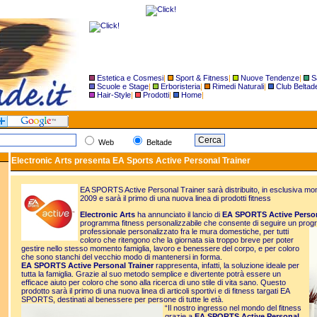
Estetica e Cosmesi
|
Sport & Fitness
|
Nuove Tendenze
|
S
Scuole e Stage
|
Erboristeria
|
Rimedi Naturali
|
Club Beltad
Hair-Style
|
Prodotti
|
Home
|
Web
Beltade
Electronic Arts presenta EA Sports Active Personal Trainer
EA SPORTS Active Personal Trainer sarà distribuito, in esclusiva mon
2009 e sarà il primo di una nuova linea di prodotti fitness
Electronic Arts
ha annunciato il lancio di
EA SPORTS Active Person
programma fitness personalizzabile che consente di seguire un prog
professionale personalizzato fra le mura domestiche, per tutti
coloro che ritengono che la giornata sia troppo breve per poter
gestire nello stesso momento famiglia, lavoro e benessere del corpo, e per coloro
che sono stanchi del vecchio modo di mantenersi in forma.
EA SPORTS Active Personal Trainer
rappresenta, infatti, la soluzione ideale per
tutta la famiglia. Grazie al suo metodo semplice e divertente potrà essere un
efficace aiuto per coloro che sono alla ricerca di uno stile di vita sano. Questo
prodotto sarà il primo di una nuova linea di articoli sportivi e di fitness targati EA
SPORTS, destinati al benessere per persone di tutte le età.
“Il nostro ingresso nel mondo del fitness
grazie a
EA SPORTS Active Personal