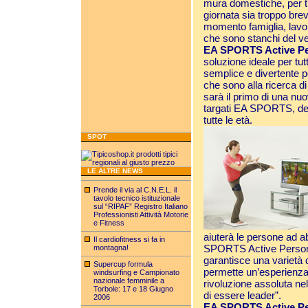
mura domestiche, per tu
giornata sia troppo brev
momento famiglia, lavo
che sono stanchi del v
EA SPORTS Active Pe
soluzione ideale per tut
semplice e divertente p
che sono alla ricerca di
sarà il primo di una nuov
targati EA SPORTS, des
tutte le età.
SPOT
LE ALTRE NEWS
Prende il via al C.N.E.L. il
tavolo tecnico istituzionale
sul “RIPAF” Registro Italiano
Professionisti Attività Motorie
e Fitness
aiuterà le persone ad 
Il cardiofitness si fa in
SPORTS Active Persona
montagna!
garantisce una varietà 
Supercup formula
permette un’esperienza 
windsurfing e Campionato
nazionale femminile a
rivoluzione assoluta ne
Torbole: 17 e 18 Giugno
di essere leader”.
2006
EA SPORTS Active Pe