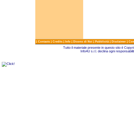
|
|
|
|
|
|
|
Contacts
Credits
Info
Dicono di Noi
Pubblicità
Disclaimer
Com
Tutto il materiale presente in questo sito è Copy
Info4U s.r.l. declina ogni responsabili