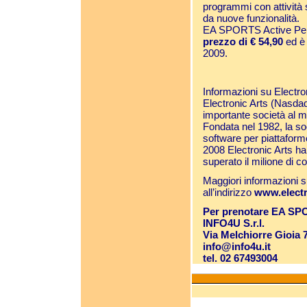
programmi con attività s
da nuove funzionalità.
EA SPORTS Active Per
prezzo di € 54,90
ed è 
2009.
Informazioni su Electro
Electronic Arts (Nasdaq
importante società al mo
Fondata nel 1982, la soc
software per piattaform
2008 Electronic Arts ha f
superato il milione di c
Maggiori informazioni su
all’indirizzo
www.electr
Per prenotare EA SPOR
INFO4U S.r.l.
Via Melchiorre Gioia 
info@info4u.it
tel. 02 67493004