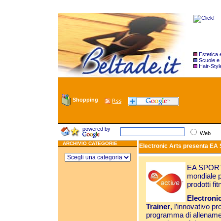
Estetica
Scuole e
Hair-Styl
Shopping
powered by
Web
ARCHIVIO CATEGORIE
Electronic Arts presenta EA 
EA SPORTS 
mondiale p
prodotti fi
Electroni
Trainer
, l’innovativo 
programma di allen
amen