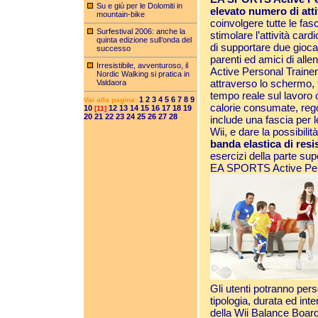
Su e giù per le Dolomiti in
elevato numero di atti
mountain-bike
coinvolgere tutte le fas
Surfestival 2006: anche la
stimolare l’attività card
quinta edizione sull’onda del
di supportare due gioca
successo
parenti ed amici di al
Irresistibile, avventuroso, il
Active Personal Traine
Nordic Walking si pratica in
attraverso lo schermo, 
Valdaora
tempo reale sul lavoro 
1
2
3
4
5
6
7
8
9
Vai alla pagina:
calorie consumate, regol
10
12
13
14
15
16
17
18
19
[11]
20
21
22
23
24
25
26
27
28
include una fascia per 
Wii, e dare la possibili
banda elastica di resi
esercizi della parte sup
EA SPORTS Active Pers
Gli utenti potranno pers
tipologia, durata ed inte
della Wii Balance Board 