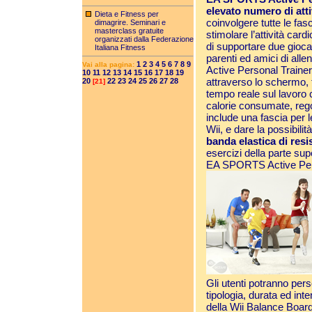
elevato numero di atti
Dieta e Fitness per
coinvolgere tutte le fas
dimagrire. Seminari e
masterclass gratuite
stimolare l’attività card
organizzati dalla Federazione
di supportare due gioca
Italiana Fitness
parenti ed amici di al
1
2
3
4
5
6
7
8
9
Vai alla pagina:
Active Personal Traine
10
11
12
13
14
15
16
17
18
19
attraverso lo schermo, 
20
22
23
24
25
26
27
28
[21]
tempo reale sul lavoro 
calorie consumate, regol
include una fascia per 
Wii, e dare la possibili
banda elastica di resi
esercizi della parte sup
EA SPORTS Active Pers
Gli utenti potranno pers
tipologia, durata ed inte
della Wii Balance Board 