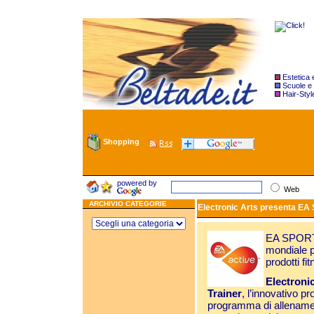
Estetica
Scuole e
Hair-Styl
Shopping
powered by
Web
ARCHIVIO CATEGORIE
Electronic Arts presenta EA 
EA SPORTS 
mondiale p
prodotti fi
Electroni
Trainer
, l’innovativo 
programma di allen
amen