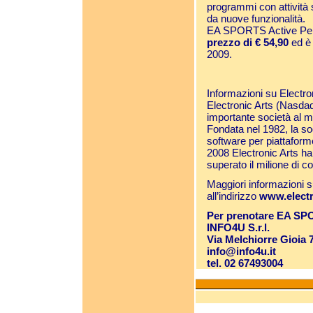
programmi con attività s
da nuove funzionalità.
EA SPORTS Active Per
prezzo di € 54,90
ed è 
2009.
Informazioni su Electro
Electronic Arts (Nasdaq
importante società al mo
Fondata nel 1982, la soc
software per piattaform
2008 Electronic Arts ha f
superato il milione di c
Maggiori informazioni su
all’indirizzo
www.electr
Per prenotare EA SPOR
INFO4U S.r.l.
Via Melchiorre Gioia 
info@info4u.it
tel. 02 67493004