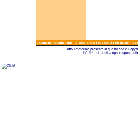
|
|
|
|
|
|
|
Contacts
Credits
Info
Dicono di Noi
Pubblicità
Disclaimer
Com
Tutto il materiale presente in questo sito è Copy
Info4U s.r.l. declina ogni responsabili