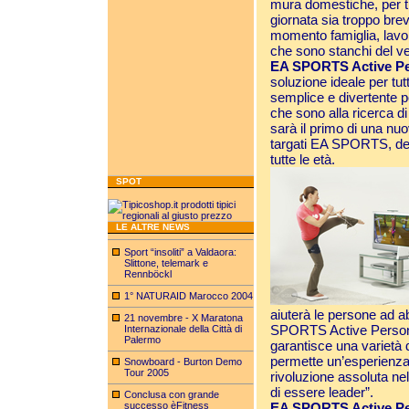
mura domestiche, per tu
giornata sia troppo brev
momento famiglia, lavo
che sono stanchi del v
EA SPORTS Active Pe
soluzione ideale per tut
semplice e divertente p
che sono alla ricerca di
sarà il primo di una nuov
targati EA SPORTS, des
tutte le età.
SPOT
LE ALTRE NEWS
Sport “insoliti” a Valdaora:
Slittone, telemark e
Rennböckl
1° NATURAID Marocco 2004
aiuterà le persone ad 
21 novembre - X Maratona
SPORTS Active Persona
Internazionale della Città di
Palermo
garantisce una varietà 
permette un’esperienza 
Snowboard - Burton Demo
Tour 2005
rivoluzione assoluta ne
di essere leader”.
Conclusa con grande
successo èFitness
EA SPORTS Active Pe