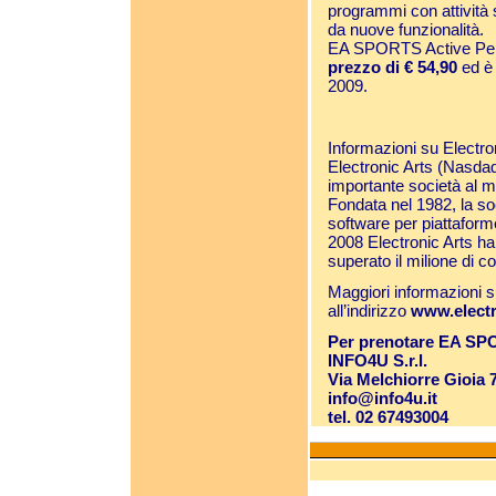
programmi con attività s
da nuove funzionalità.
EA SPORTS Active Per
prezzo di € 54,90
ed è 
2009.
Informazioni su Electro
Electronic Arts (Nasdaq
importante società al mo
Fondata nel 1982, la soc
software per piattaform
2008 Electronic Arts ha f
superato il milione di c
Maggiori informazioni su
all’indirizzo
www.electr
Per prenotare EA SPOR
INFO4U S.r.l.
Via Melchiorre Gioia 
info@info4u.it
tel. 02 67493004