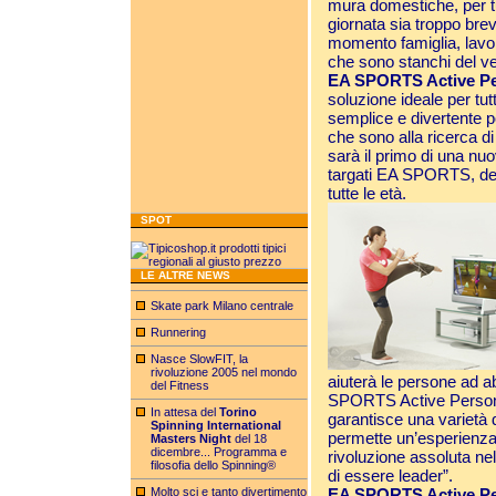
mura domestiche, per tu
giornata sia troppo brev
momento famiglia, lavo
che sono stanchi del v
EA SPORTS Active Pe
soluzione ideale per tut
semplice e divertente p
che sono alla ricerca di
sarà il primo di una nuov
targati EA SPORTS, des
tutte le età.
SPOT
LE ALTRE NEWS
Skate park Milano centrale
Runnering
Nasce SlowFIT, la
rivoluzione 2005 nel mondo
aiuterà le persone ad 
del Fitness
SPORTS Active Persona
In attesa del
Torino
garantisce una varietà 
Spinning International
permette un’esperienza 
Masters Night
del 18
dicembre... Programma e
rivoluzione assoluta ne
filosofia dello Spinning®
di essere leader”.
Molto sci e tanto divertimento
EA SPORTS Active Pe