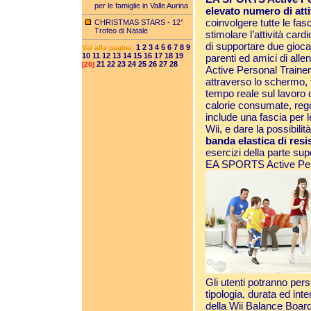
per le famiglie in Valle Aurina
elevato numero di atti
coinvolgere tutte le fas
CHRISTMAS STARS - 12°
Trofeo di Natale
stimolare l’attività card
di supportare due gioca
1
2
3
4
5
6
7
8
9
Vai alla pagina:
10
11
12
13
14
15
16
17
18
19
parenti ed amici di al
21
22
23
24
25
26
27
28
[20]
Active Personal Traine
attraverso lo schermo, 
tempo reale sul lavoro 
calorie consumate, regol
include una fascia per 
Wii, e dare la possibili
banda elastica di resi
esercizi della parte sup
EA SPORTS Active Pers
Gli utenti potranno pers
tipologia, durata ed inte
della Wii Balance Board 