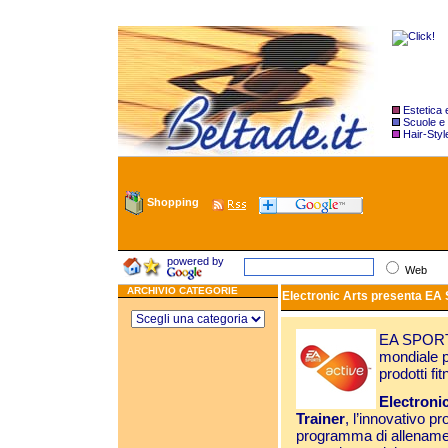
Estetica
Scuole e
Hair-Styl
Shopping
powered by
Web
ARCHIVIO CATEGORIE
Electronic Arts presenta EA 
EA SPORTS 
mondiale p
prodotti fi
Electroni
Trainer
, l’innovativo 
programma di allen
amen