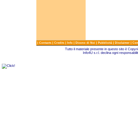
|
|
|
|
|
|
|
Contacts
Credits
Info
Dicono di Noi
Pubblicità
Disclaimer
Com
Tutto il materiale presente in questo sito è Copy
Info4U s.r.l. declina ogni responsabili