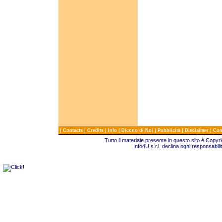
|
|
|
|
|
|
|
Contacts
Credits
Info
Dicono di Noi
Pubblicità
Disclaimer
Com
Tutto il materiale presente in questo sito è Copy
Info4U s.r.l. declina ogni responsabili