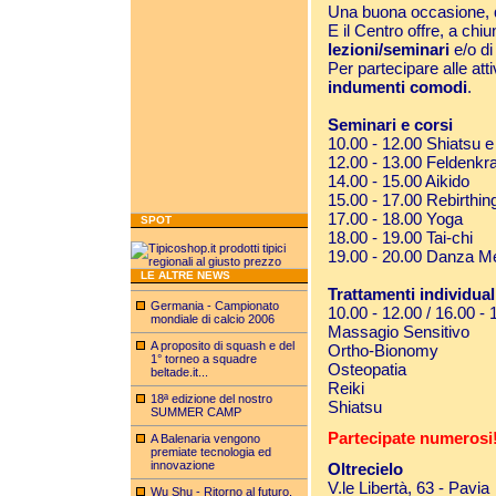
Una buona occasione, qu
E il Centro offre, a chiu
lezioni/seminari
e/o di
Per partecipare alle atti
indumenti comodi
.
Seminari e corsi
10.00 - 12.00 Shiatsu 
12.00 - 13.00 Feldenkra
14.00 - 15.00 Aikido
15.00 - 17.00 Rebirthin
17.00 - 18.00 Yoga
SPOT
18.00 - 19.00 Tai-chi
19.00 - 20.00 Danza Me
LE ALTRE NEWS
Trattamenti individual
Germania - Campionato
10.00 - 12.00 / 16.00 - 
mondiale di calcio 2006
Massagio Sensitivo
A proposito di squash e del
Ortho-Bionomy
1° torneo a squadre
Osteopatia
beltade.it...
Reiki
18ª edizione del nostro
Shiatsu
SUMMER CAMP
Partecipate numerosi!
A Balenaria vengono
premiate tecnologia ed
innovazione
Oltrecielo
V.le Libertà, 63 - Pavia
Wu Shu - Ritorno al futuro.