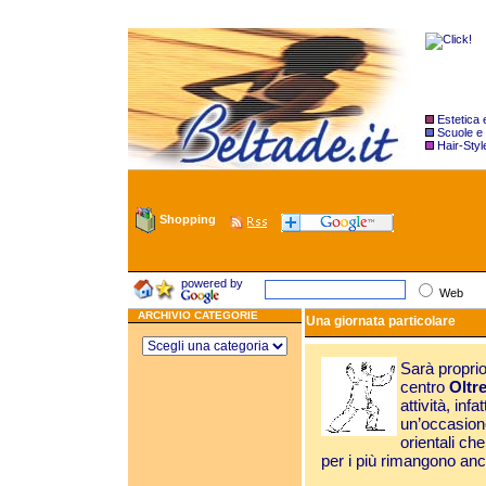
Estetica
Scuole e
Hair-Styl
Shopping
powered by
Web
ARCHIVIO CATEGORIE
Una giornata particolare
Sarà proprio
centro
Oltre
attività, infa
un’occasion
orientali ch
per i più rimangono anc