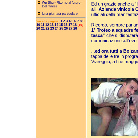
Wu Shu - Ritorno al futuro.
Ed un grazie anche a “
Del fitness.
all’
"Azienda vinicola C
Una giornata particolare
ufficiali della manifesta
1
2
3
4
5
6
7
8
9
Vai alla pagina:
Ricordo, sempre parland
10
11
12
13
14
15
16
17
18
[19]
20
21
22
23
24
25
26
27
28
1° Trofeo a squadre f
tasca”
che si disputer
comunicazioni sull’evo
...
ed ora tutti a Bolzan
tappa delle tre in progr
Viareggio, a fine maggi