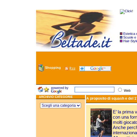
Estetica
Scuole e
Hair-Styl
Shopping
powered by
Web
ARCHIVIO CATEGORIE
A proposito di squash e del 1°
E’ la prima 
con una form
molti giocato
Anche perch
internaziona