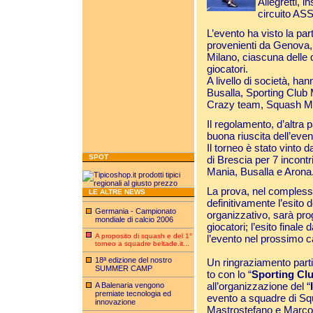
Allegretti, i
circuito ASS
L’evento ha visto la pa
provenienti da Genova, 
Milano, ciascuna delle 
giocatori.
A livello di società, h
Busalla, Sporting Club 
Crazy team, Squash M
Il regolamento, d’altra 
buona riuscita dell’event
Il torneo è stato vinto d
SPOT
di Brescia per 7 incontr
Mania, Busalla e Arona
La prova, nel complesso,
LE ALTRE NEWS
definitivamente l’esito 
Germania - Campionato
organizzativo, sarà pr
mondiale di calcio 2006
giocatori; l’esito finale
A proposito di squash e del 1°
l’evento nel prossimo c
torneo a squadre beltade.it...
18ª edizione del nostro
Un ringraziamento parti
SUMMER CAMP
to con lo “
Sporting Cl
all’organizzazione del “
A Balenaria vengono
premiate tecnologia ed
evento a squadre di S
innovazione
Mastrostefano e Marco