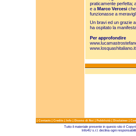
praticamente perfetta; 
e a
Marco Vercesi
che,
funzionasse a meravigl
Un bravi ed un grazie a t
ha ospitato la manifest
Per approfondire
www.lucamastrostefano
www.losquashitaliano.it
|
|
|
|
|
|
|
Contacts
Credits
Info
Dicono di Noi
Pubblicità
Disclaimer
Com
Tutto il materiale presente in questo sito è Copy
Info4U s.r.l. declina ogni responsabili