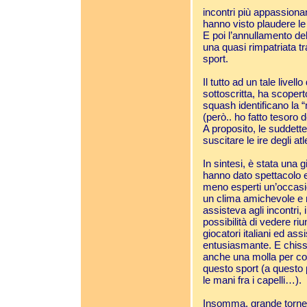
incontri più appassiona
hanno visto plaudere le f
E poi l’annullamento de
una quasi rimpatriata 
sport.
Il tutto ad un tale livel
sottoscritta, ha scoperto
squash identificano la “
(però.. ho fatto tesoro d
A proposito, le suddett
suscitare le ire degli at
In sintesi, è stata una g
hanno dato spettacolo e
meno esperti un’occasio
un clima amichevole e r
assisteva agli incontri, 
possibilità di vedere riuni
giocatori italiani ed as
entusiasmante. E chissà
anche una molla per co
questo sport (a questo
le mani fra i capelli…).
Insomma, grande torneo,