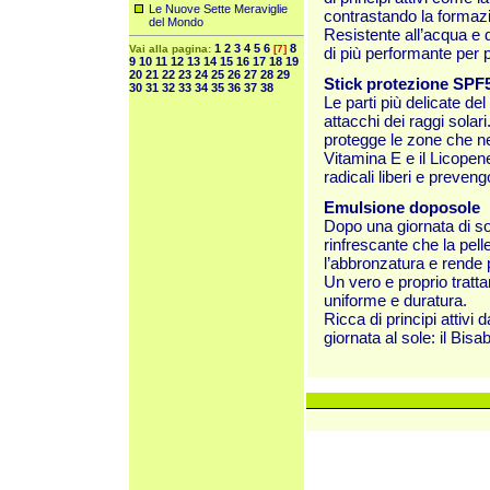
Le Nuove Sette Meraviglie
contrastando la formazio
del Mondo
Resistente all’acqua e
1
2
3
4
5
6
8
Vai alla pagina:
[7]
di più performante per pr
9
10
11
12
13
14
15
16
17
18
19
20
21
22
23
24
25
26
27
28
29
Stick protezione SPF
30
31
32
33
34
35
36
37
38
Le parti più delicate de
attacchi dei raggi solari
protegge le zone che n
Vitamina E e il Licopen
radicali liberi e preven
Emulsione doposole
Dopo una giornata di sol
rinfrescante che la pel
l’abbronzatura e rende p
Un vero e proprio tratt
uniforme e duratura.
Ricca di principi attivi
giornata al sole: il Bis