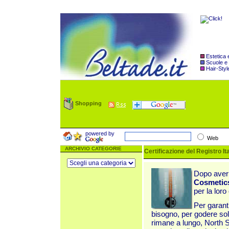
Estetica
Scuole e
Hair-Styl
Shopping
powered by
Web
ARCHIVIO CATEGORIE
Certificazione del Registro I
Dopo aver s
Cosmetic
per la loro
Per garanti
bisogno, per godere sol
rimane a lungo, North 