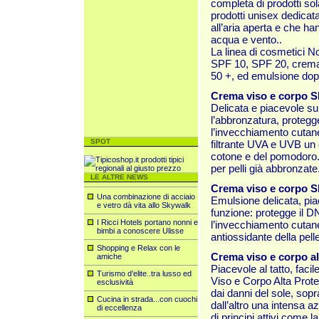
completa di prodotti sola
prodotti unisex dedicata
all’aria aperta e che ha
acqua e vento..
La linea di cosmetici 
SPF 10, SPF 20, crema 
50 +, ed emulsione dop
Crema viso e corpo S
Delicata e piacevole sul
l’abbronzatura, proteg
l’invecchiamento cutan
SPOT
filtrante UVA e UVB un c
cotone e del pomodoro. Tu
per pelli già abbronzate
LE ALTRE NEWS
Crema viso e corpo S
Una combinazione di acciaio
Emulsione delicata, pia
e vetro dà vita allo Skywalk
funzione: protegge il D
I Ricci Hotels portano nonni e
l’invecchiamento cutane
bimbi a conoscere Ulisse
antiossidante della pelle
Shopping e Relax con le
Crema viso e corpo a
amiche
Piacevole al tatto, fac
Turismo d’elite..tra lusso ed
Viso e Corpo Alta Prote
esclusività
dai danni del sole, sopra
Cucina in strada...con cuochi
dall’altro una intensa 
di eccellenza
di principi attivi come 