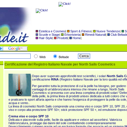
Estetica e Cosmesi
|
Sport & Fitness
|
Nuove Tendenze
|
S
Scuole e Stage
|
Erboristeria
|
Rimedi Naturali
|
Club Beltad
Hair-Style
|
Prodotti
|
Home
|
Web
Beltade
Certificazione del Registro Italiano Navale per North Sails Cosmetics
Dopo aver superato approfonditi test scientifici, i solari
North Sails 
certificazione
RINA
(Registro Italiano Navale per la loro qualità ed eff
Per garantire tutta la protezione di cui la pelle ha bisogno, per godere 
vantaggi di un’abbronzatura intensa che rimane a lungo, North Sails
Cosmetics si presenta con una linea completa di prodotti solari “Defe
della pelle, la prima linea di prodotti unisex dedicata a tutti coloro che
e praticano lo sport all’aria aperta e che hanno l’esigenza di proteggere la pelle da sole,
acqua e vento..
La linea di cosmetici North Sails comprende una crema viso e corpo SPF 10, SPF 20,
viso e corpo alta protezione SPF 50+; stick protezione SPF 50 +, ed emulsione doposo
Crema viso e corpo SPF 10
Delicata e piacevole sulla pelle, facile da applicare e veloce ad assorbirsi. Valorizza
l’abbronzatura, protegge dai danni del sole combattendo contemporaneamente
l’invecchiamento cutaneo grazie ad un esclusiva formula che associa ad un sistema fi