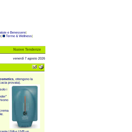
alute e Benessere
|
e
|
Terme & Wellness
|
Nuove Tendenze
venerdì 7 agosto 2026
Cosmetics
, ottengono la
icacia provata).
solo i
nder”
 vivono
 crema
le.
ltrante UVA e UVB un