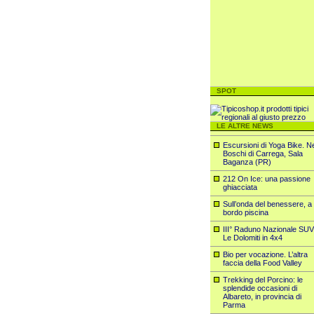
SPOT
LE ALTRE NEWS
Escursioni di Yoga Bike. N
Boschi di Carrega, Sala
Baganza (PR)
212 On Ice: una passione
ghiacciata
Sull’onda del benessere, a
bordo piscina
III° Raduno Nazionale SUV
Le Dolomiti in 4x4
Bio per vocazione. L’altra
faccia della Food Valley
Trekking del Porcino: le
splendide occasioni di
Albareto, in provincia di
Parma