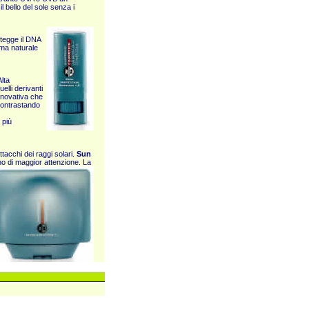
l bello del sole senza i
otegge il DNA
ema naturale
lta
elli derivanti
innovativa che
 contrastando
 più
ttacchi dei raggi solari.
Sun
no di maggior attenzione
. La