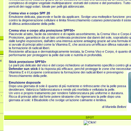
complesso di origine vegetale multiriparatore: estratti del cotone e del pomodoro. Tutto i
pericoli dei raggi solari. Ideale per pelli già abbronzate.
Crema viso e corpo SPF 20
Emulsione delicata, piacevole e facile da applicare. Svolge una molteplice funzione: pr
contro la degenerazione cellulare e limita l’invecchiamento cutaneo potenziando il sist
di difesa antiossidante della pelle.
Crema viso e corpo alta protezione SPF50+
Piacevole al tatto, facile da stendere e di rapido assorbimento, la Crema Viso e Corpo A
Protezione, garantisce da un lato un’elevata protezione dai danni del sole, soprattutto qu
dalle lunghe esposizioni, dall’altro una intensa azione antiaging grazie ad una formula 
si avvale di principi attivi come la Vitamina E, che assicura un’efficace difesa naturale
la formazione di radicali liberi.
Resistente all’acqua e dermatologicamente testata, la Crema Viso e Corpo, è quanto di
performante per proteggere la pelle dal sole e nutrirla in profondità.
ei
Stick protezione SPF50+
Le parti più delicate del viso e del corpo richiedono un trattamento specifico contro gli a
Defender sun stick
è la risposta più efficace, perché protegge le zone che necessita
Vitamina E e il Licopene contrastano la formazione dei radicali liberi e prevengono
l’invecchiamento della pelle.
Emulsione doposole
Dopo una giornata di sole è quanto di più nutriente e rinfrescante che la pelle possa
desiderare. Valorizza l’abbronzatura e rende più morbida e vellutata la pelle.
Un vero e proprio trattamento per rendere l’abbronzatura più uniforme e duratura.
 -
Ricca di principi attivi dal forte potere idratante che rigenerano la pelle dopo una
giornata al sole: il Bisabololo che svolge un’azione calmante e lenitiva.
di Mariella Belloni
SPOT