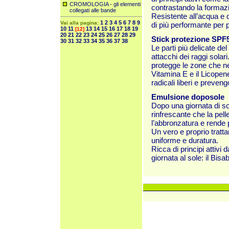
CROMOLOGIA - gli elementi
contrastando la formazio
collegati alle bande
Resistente all’acqua e
1
2
3
4
5
6
7
8
9
Vai alla pagina:
di più performante per pr
10
11
13
14
15
16
17
18
19
[12]
20
21
22
23
24
25
26
27
28
29
Stick protezione SPF
30
31
32
33
34
35
36
37
38
Le parti più delicate de
attacchi dei raggi solari
protegge le zone che n
Vitamina E e il Licopen
radicali liberi e preven
Emulsione doposole
Dopo una giornata di sol
rinfrescante che la pel
l’abbronzatura e rende p
Un vero e proprio tratt
uniforme e duratura.
Ricca di principi attivi
giornata al sole: il Bis