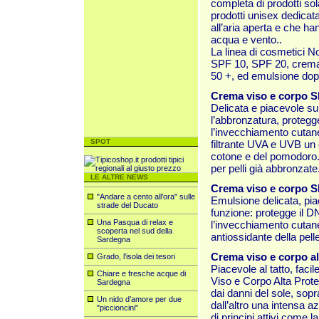
completa di prodotti sola
prodotti unisex dedicata
all’aria aperta e che ha
acqua e vento..
La linea di cosmetici 
SPF 10, SPF 20, crema 
50 +, ed emulsione dop
Crema viso e corpo S
Delicata e piacevole sul
l’abbronzatura, proteg
l’invecchiamento cutan
SPOT
filtrante UVA e UVB un c
cotone e del pomodoro. Tu
per pelli già abbronzate
LE ALTRE NEWS
Crema viso e corpo S
"Andare a cento all’ora" sulle
Emulsione delicata, pia
strade del Ducato
funzione: protegge il D
Una Pasqua di relax e
l’invecchiamento cutane
scoperta nel sud della
antiossidante della pelle
Sardegna
Crema viso e corpo a
Grado, l’isola dei tesori
Piacevole al tatto, fac
Chiare e fresche acque di
Viso e Corpo Alta Prote
Sardegna
dai danni del sole, sopra
Un nido d’amore per due
dall’altro una intensa 
"piccioncini"
di principi attivi come 