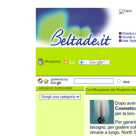
Estetica
Scuole e
Hair-Styl
Shopping
powered by
Web
ARCHIVIO CATEGORIE
Certificazione del Registro I
Dopo aver s
Cosmetic
per la loro
Per garanti
bisogno, per godere sol
rimane a lungo, North 