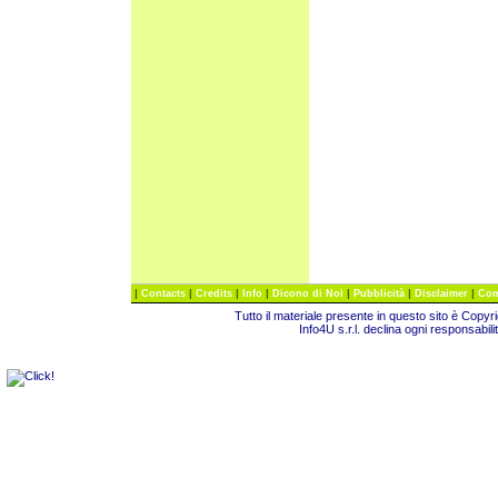
|
|
|
|
|
|
|
Contacts
Credits
Info
Dicono di Noi
Pubblicità
Disclaimer
Com
Tutto il materiale presente in questo sito è Copy
Info4U s.r.l. declina ogni responsabili