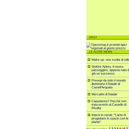
SPOT
LE ALTRE NEWS
Make-up: una scelta di stil
Stokke Xplory, il nuovo
passeggino, appena nato 
già un successo
Presepi da tutto il mondo
illuminano il Natale di
Castell’Arquato
Mercatini di Natale
Capodanno? Perchè non
trascorrerlo al Castello di
Rivalta
Interni in verde: "L’arte di
progettare lo spazio con le
piante"
1
2
3
4
6
7
Vai alla pagina:
[5]