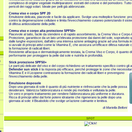
complesso di origine vegetale multiriparatore: estratti del cotone e del pomodoro. Tutto i
pericoli dei raggi solari. Ideale per pelli già abbronzate.
Crema viso e corpo SPF 20
Emulsione delicata, piacevole e facile da applicare. Svolge una molteplice funzione: pr
contro la degenerazione cellulare e limita l’invecchiamento cutaneo potenziando il sist
di difesa antiossidante della pelle.
Crema viso e corpo alta protezione SPF50+
Piacevole al tatto, facile da stendere e di rapido assorbimento, la Crema Viso e Corpo A
Protezione, garantisce da un lato un’elevata protezione dai danni del sole, soprattutto qu
dalle lunghe esposizioni, dall’altro una intensa azione antiaging grazie ad una formula 
si avvale di principi attivi come la Vitamina E, che assicura un’efficace difesa naturale
la formazione di radicali liberi.
Resistente all’acqua e dermatologicamente testata, la Crema Viso e Corpo, è quanto di
performante per proteggere la pelle dal sole e nutrirla in profondità.
e
Stick protezione SPF50+
Le parti più delicate del viso e del corpo richiedono un trattamento specifico contro gli a
Defender sun stick
è la risposta più efficace, perché protegge le zone che necessita
è
Vitamina E e il Licopene contrastano la formazione dei radicali liberi e prevengono
l’invecchiamento della pelle.
Emulsione doposole
Dopo una giornata di sole è quanto di più nutriente e rinfrescante che la pelle possa
desiderare. Valorizza l’abbronzatura e rende più morbida e vellutata la pelle.
Un vero e proprio trattamento per rendere l’abbronzatura più uniforme e duratura.
Ricca di principi attivi dal forte potere idratante che rigenerano la pelle dopo una
giornata al sole: il Bisabololo che svolge un’azione calmante e lenitiva.
di Mariella Belloni
SPOT
8