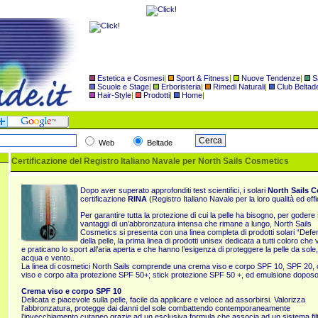
Estetica e Cosmesi
|
Sport & Fitness
|
Nuove Tendenze
|
S
Scuole e Stage
|
Erboristeria
|
Rimedi Naturali
|
Club Beltad
Hair-Style
|
Prodotti
|
Home
|
Web
Beltade
Certificazione del Registro Italiano Navale per North Sails Cosmetics
Dopo aver superato approfonditi test scientifici, i solari
North Sails 
certificazione
RINA
(Registro Italiano Navale per la loro qualità ed eff
Per garantire tutta la protezione di cui la pelle ha bisogno, per godere 
vantaggi di un’abbronzatura intensa che rimane a lungo, North Sails
Cosmetics si presenta con una linea completa di prodotti solari “Defe
della pelle, la prima linea di prodotti unisex dedicata a tutti coloro che
e praticano lo sport all’aria aperta e che hanno l’esigenza di proteggere la pelle da sole,
acqua e vento..
La linea di cosmetici North Sails comprende una crema viso e corpo SPF 10, SPF 20,
viso e corpo alta protezione SPF 50+; stick protezione SPF 50 +, ed emulsione doposo
Crema viso e corpo SPF 10
Delicata e piacevole sulla pelle, facile da applicare e veloce ad assorbirsi. Valorizza
l’abbronzatura, protegge dai danni del sole combattendo contemporaneamente
l’invecchiamento cutaneo grazie ad un esclusiva formula che associa ad un sistema fi