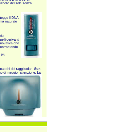
l bello del sole senza i
otegge il DNA
ema naturale
lta
elli derivanti
innovativa che
 contrastando
 più
ttacchi dei raggi solari.
Sun
no di maggior attenzione
. La