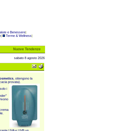
alute e Benessere
|
e
|
Terme & Wellness
|
Nuove Tendenze
sabato 8 agosto 2026
Cosmetics
, ottengono la
icacia provata).
solo i
nder”
 vivono
 crema
le.
ltrante UVA e UVB un