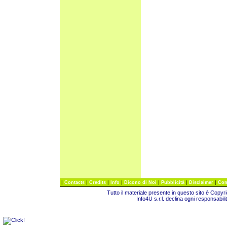
|
|
|
|
|
|
|
Contacts
Credits
Info
Dicono di Noi
Pubblicità
Disclaimer
Com
Tutto il materiale presente in questo sito è Copy
Info4U s.r.l. declina ogni responsabili