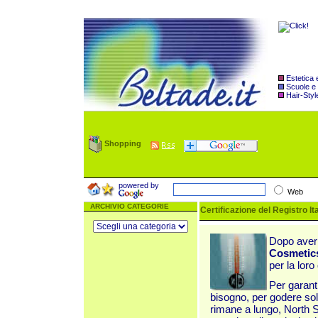
Estetica
Scuole e
Hair-Styl
Shopping
powered by
Web
ARCHIVIO CATEGORIE
Certificazione del Registro I
Dopo aver s
Cosmetic
per la loro
Per garanti
bisogno, per godere sol
rimane a lungo, North 