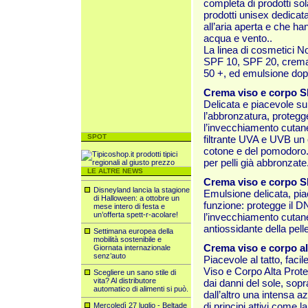
completa di prodotti sola
prodotti unisex dedicata
all’aria aperta e che ha
acqua e vento..
La linea di cosmetici 
SPF 10, SPF 20, crema 
50 +, ed emulsione dop
Crema viso e corpo S
Delicata e piacevole sul
l’abbronzatura, proteg
l’invecchiamento cutan
SPOT
filtrante UVA e UVB un c
cotone e del pomodoro. Tu
per pelli già abbronzate
LE ALTRE NEWS
Crema viso e corpo S
Disneyland lancia la stagione
Emulsione delicata, pia
di Halloween: a ottobre un
funzione: protegge il D
mese intero di festa e
un’offerta spett-r-acolare!
l’invecchiamento cutane
antiossidante della pelle
Settimana europea della
mobilità sostenibile e
Crema viso e corpo a
Giornata internazionale
senz’auto
Piacevole al tatto, fac
Viso e Corpo Alta Prote
Scegliere un sano stile di
vita? Al distributore
dai danni del sole, sopra
automatico di alimenti si può.
dall’altro una intensa 
di principi attivi come 
Mercoledì 27 luglio - Beltade