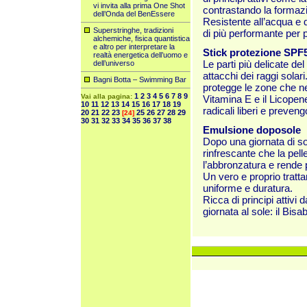
vi invita alla prima One Shot
contrastando la formazio
dell’Onda del BenEssere
Resistente all’acqua e
Superstringhe, tradizioni
di più performante per pr
alchemiche, fisica quantistica
e altro per interpretare la
Stick protezione SPF
realtà energetica dell’uomo e
Le parti più delicate de
dell’universo
attacchi dei raggi solari
Bagni Botta – Swimming Bar
protegge le zone che n
1
2
3
4
5
6
7
8
9
Vai alla pagina:
Vitamina E e il Licopen
10
11
12
13
14
15
16
17
18
19
radicali liberi e preven
20
21
22
23
25
26
27
28
29
[24]
30
31
32
33
34
35
36
37
38
Emulsione doposole
Dopo una giornata di sol
rinfrescante che la pel
l’abbronzatura e rende p
Un vero e proprio tratt
uniforme e duratura.
Ricca di principi attivi
giornata al sole: il Bis