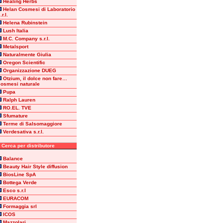
Healing Herbs
Helan Cosmesi di Laboratorio
.r.l.
Helena Rubinstein
Lush Italia
M.C. Company s.r.l.
Metalsport
Naturalmente Giulia
Oregon Scientific
Organizzazione DUEG
Otzium, il dolce non fare…
cosmesi naturale
Pupa
Ralph Lauren
RO.EL. TVE
Sfumature
Terme di Salsomaggiore
Verdesativa s.r.l.
erca per distributore
Balance
Beauty Hair Style diffusion
BiosLine SpA
Bottega Verde
Esco s.r.l
EURACOM
Formaggia srl
ICOS
Mazzolari