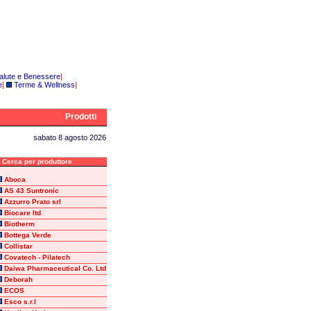
alute e Benessere
|
e
|
Terme & Wellness
|
Prodotti
sabato 8 agosto 2026
erca per produttore
Aboca
AS 43 Suntronic
Azzurro Prato srl
Biocare ltd
Biotherm
Bottega Verde
Collistar
Covatech - Pilatech
Daiwa Pharmaceutical Co. Ltd
Deborah
ECOS
Esco s.r.l