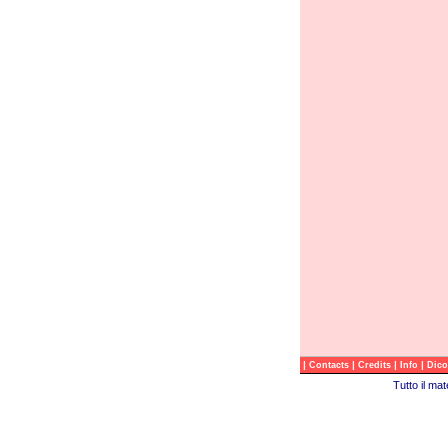
|
|
|
|
Contacts
Credits
Info
Dico
Tutto il ma