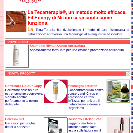
s
La Tecarterapia®, un metodo molto efficace,
Fit Energy di Milano ci racconta come
funziona.
La
TecarTerapia
ha rivoluzionato il modo di fare fisioterapia e
riabilitazione: attraverso una tecnologia all’avanguardia ed indolore...
PRIMO PIANO
Shampoo Rivitalizzante Anticaduta
Appositamente formulato per una efficace prevenzione anticaduta
NOVITA' PRODOTTI
Correttore Colour Copy
Fitomagra actidren
C
Correttore dalla texture
Concentrato fluido senza
estremamente scorrevole,
conservanti. Citrus e
si “auto-adatta”
Tarassaco estratti
perfettamente al colore
liofilizzati per attivare il
della pelle
metabolismo e drenare
l’organismo
Calcium Gel
Rossetto Effetto Seta
Gel calcio per unghie
Leggero, morbido e
deboli e spezzate
luminoso come seta,
lascia sulle labbra un film