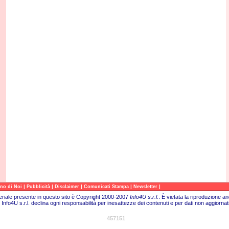
|
|
|
|
|
no di Noi
Pubblicità
Disclaimer
Comunicati Stampa
Newsletter
teriale presente in questo sito è Copyright 2000-2007
Info4U s.r.l.
. È vietata la riproduzione a
Info4U s.r.l. declina ogni responsabilità per inesattezze dei contenuti e per dati non aggiornati
457151