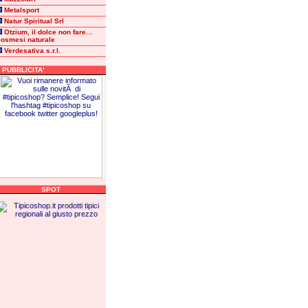
Metalsport
Natur Spiritual Srl
Otzium, il dolce non fare…
cosmesi naturale
Verdesativa s.r.l.
PUBBLICITA'
SPOT