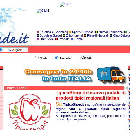
Estetica e Cosmesi
|
Sport & Fitness
|
Nuove Tendenze
|
S
Scuole e Stage
|
Erboristeria
|
Rimedi Naturali
|
Club Beltad
Hair-Style
|
Prodotti
|
Home
|
Web
Beltade
C
PRIMO PIANO
TipicoShop.it il nuovo portale di
prodotti tipici regionali italiani
Su
TipicoShop.it
trovi un’attenta selezione dei
migliori
vini e prodotti tipici regionali
rigorosamente italiani
.
Su TipicoShop trovi vino, conserve, prodotti bio, e
prodotti tipici regionali.