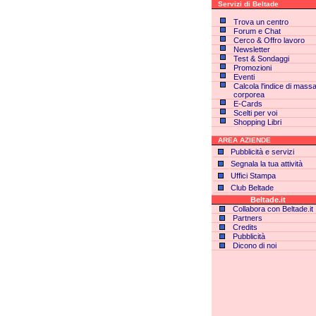
Servizi di Beltade
Trova un centro
Forum e Chat
Cerco & Offro lavoro
Newsletter
Test & Sondaggi
Promozioni
Eventi
Calcola l'indice di mass
corporea
E-Cards
Scelti per voi
Shopping Libri
AREA AZIENDE
Pubblicità e servizi
Segnala la tua attività
Uffici Stampa
Club Beltade
Beltade.it
Collabora con Beltade.it
Partners
Credits
Pubblicità
Dicono di noi