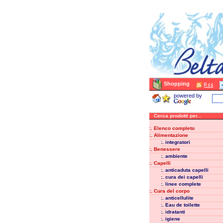
Shopping
powered by
Cerca prodotti per...
:. Elenco completo
:. Alimentazione
:. integratori
:. Benessere
:. ambiente
:. Capelli
:. anticaduta capelli
:. cura dei capelli
:. linee complete
:. Cura del corpo
:. anticellulite
:. Eau de toilette
:. idratanti
:. igiene