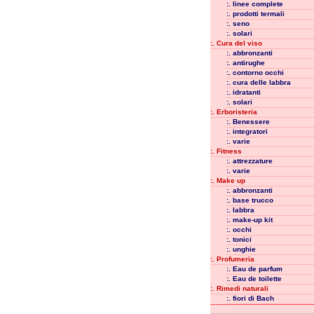
:. linee complete
:. prodotti termali
:. seno
:. solari
:. Cura del viso
:. abbronzanti
:. antirughe
:. contorno occhi
:. cura delle labbra
:. idratanti
:. solari
:. Erboristeria
:. Benessere
:. integratori
:. varie
:. Fitness
:. attrezzature
:. varie
:. Make up
:. abbronzanti
:. base trucco
:. labbra
:. make-up kit
:. occhi
:. tonici
:. unghie
:. Profumeria
:. Eau de parfum
:. Eau de toilette
:. Rimedi naturali
:. fiori di Bach