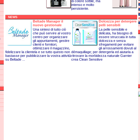
di colore sottile, ma
intenso e molto
persistente.
NEWS
Beltade Manager il
Dolcezza per detergere
nuovo gestionale
pelli sensibili
Una sintesi di tutto ciò
La pelle sensibile e
che può servire al vostro
delicata, ha bisogno di
centro per organizzare
essere struccata in tutta
a
gli appuntamenti, gestire
dolcezza e senza
clienti e fornitori,
sfregamenti per evitare
ottimizzare il magazzino,
gli arrossamenti dovuti al
fidelizzare la clientela e se tutto questo non
démaquillage; per detergerla ed aiutarla a
bastasse per pubblicizzare la vostra attività
ritrovare la morbidezza naturale Garnier
su Beltade ...
crea Clean Sensitive