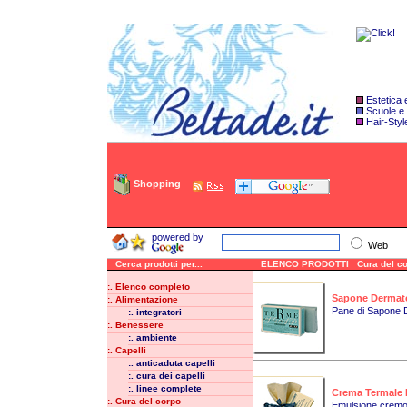
Estetica
Scuole e
Hair-Styl
Shopping
powered by
Web
Cerca prodotti per...
ELENCO PRODOTTI Cura del corpo
:. Elenco completo
Sapone Dermat
:. Alimentazione
Pane di Sapone 
:. integratori
:. Benessere
:. ambiente
:. Capelli
:. anticaduta capelli
:. cura dei capelli
:. linee complete
Crema Termale 
:. Cura del corpo
Emulsione cremos