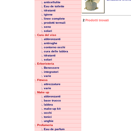
:. anticellulite
:. Eau de toilette
:. idratanti
:. igiene
:. linee complete
2
Prodotti trovati
:. prodotti termali
:. seno
:. solari
:. Cura del viso
:. abbronzanti
:. antirughe
:. contorno occhi
:. cura delle labbra
:. idratanti
:. solari
:. Erboristeria
:. Benessere
:. integratori
:. varie
:. Fitness
:. attrezzature
:. varie
:. Make up
:. abbronzanti
:. base trucco
:. labbra
:. make-up kit
:. occhi
:. tonici
:. unghie
:. Profumeria
:. Eau de parfum