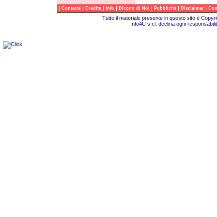
|
|
|
|
|
|
|
Contacts
Credits
Info
Dicono di Noi
Pubblicità
Disclaimer
Com
Tutto il materiale presente in questo sito è Copy
Info4U s.r.l. declina ogni responsabili