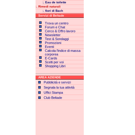
:. Eau de toilette
:. Rimedi naturali
:. fiori di Bach
Servizi di Beltade
Trova un centro
Forum e Chat
Cerco & Offro lavoro
Newsletter
Test & Sondaggi
Promozioni
Eventi
Calcola l'indice di massa
corporea
E-Cards
Scelti per voi
Shopping Libri
AREA AZIENDE
Pubblicità e servizi
Segnala la tua attività
Uffici Stampa
Club Beltade