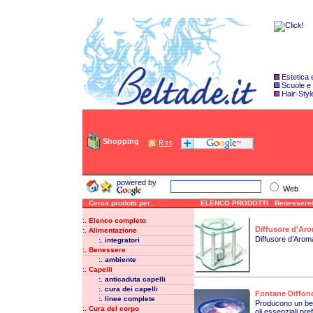
Estetica
Scuole e
Hair-Styl
Shopping
powered by
Web
Cerca prodotti per...
ELENCO PRODOTTI Benessere/
:. Elenco completo
Diffusore d'Ar
:. Alimentazione
Diffusore d’Aroma 
:. integratori
:. Benessere
:. ambiente
:. Capelli
:. anticaduta capelli
:. cura dei capelli
Fontane Diffon
:. linee complete
Producono un ben
:. Cura del corpo
oli essenziali pref