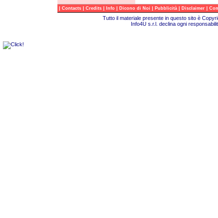
|
|
|
|
|
|
|
Contacts
Credits
Info
Dicono di Noi
Pubblicità
Disclaimer
Com
Tutto il materiale presente in questo sito è Copy
Info4U s.r.l. declina ogni responsabili