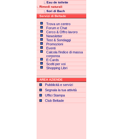
:. Eau de toilette
:. Rimedi naturali
:. fiori di Bach
Servizi di Beltade
Trova un centro
Forum e Chat
Cerco & Offro lavoro
Newsletter
Test & Sondaggi
Promozioni
Eventi
Calcola l'indice di massa
corporea
E-Cards
Scelti per voi
Shopping Libri
AREA AZIENDE
Pubblicità e servizi
Segnala la tua attività
Uffici Stampa
Club Beltade