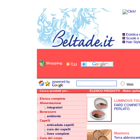
Estetica
Scuole e
Hair-Styl
Shopping
powered by
Web
Cerca prodotti per...
ELENCO PRODOTTI Make up/bas
:. Elenco completo
LUMINOUS TO
:. Alimentazione
FARD COMPATT
:. integratori
PERLATO.
:. Benessere
:. ambiente
:. Capelli
:. anticaduta capelli
:. cura dei capelli
Maxiterra
:. linee complete
Terra abbronzante
:. Cura del corpo