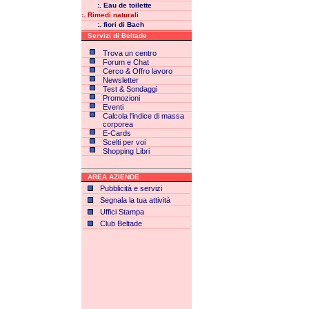
:. Eau de toilette
:. Rimedi naturali
:. fiori di Bach
Servizi di Beltade
Trova un centro
Forum e Chat
Cerco & Offro lavoro
Newsletter
Test & Sondaggi
Promozioni
Eventi
Calcola l'indice di massa
corporea
E-Cards
Scelti per voi
Shopping Libri
AREA AZIENDE
Pubblicità e servizi
Segnala la tua attività
Uffici Stampa
Club Beltade