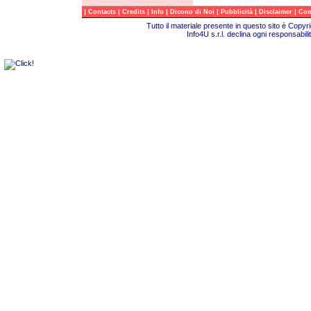
|
|
|
|
|
|
|
Contacts
Credits
Info
Dicono di Noi
Pubblicità
Disclaimer
Com
Tutto il materiale presente in questo sito è Copy
Info4U s.r.l. declina ogni responsabili