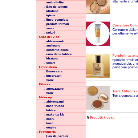
altamente sfumab
:. anticellulite
:. Eau de toilette
:. idratanti
:. igiene
:. linee complete
:. prodotti termali
Correttore Col
:. seno
Correttore dalla 
:. solari
perfettamente al c
:. Cura del viso
:. abbronzanti
:. antirughe
:. contorno occhi
:. cura delle labbra
Fondotinta tenu
:. idratanti
speciale emulsion
:. solari
avanguardia, che 
:. Erboristeria
particolari polimeri
:. Benessere
:. integratori
:. varie
:. Fitness
:. attrezzature
Terra Abbronzan
:. varie
Terra compatta a 
:. Make up
:. abbronzanti
:. base trucco
:. labbra
:. make-up kit
5
Prodotti trovati
:. occhi
:. tonici
:. unghie
:. Profumeria
:. Eau de parfum