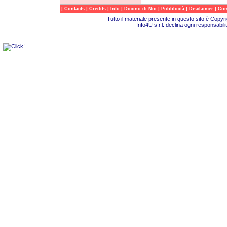
|
|
|
|
|
|
|
Contacts
Credits
Info
Dicono di Noi
Pubblicità
Disclaimer
Com
Tutto il materiale presente in questo sito è Copy
Info4U s.r.l. declina ogni responsabili