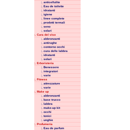
:. anticellulite
:. Eau de toilette
:. idratanti
:. igiene
:. linee complete
:. prodotti termali
:. seno
:. solari
:. Cura del viso
:. abbronzanti
:. antirughe
:. contorno occhi
:. cura delle labbra
:. idratanti
:. solari
:. Erboristeria
:. Benessere
:. integratori
:. varie
:. Fitness
:. attrezzature
:. varie
:. Make up
:. abbronzanti
:. base trucco
:. labbra
:. make-up kit
:. occhi
:. tonici
:. unghie
:. Profumeria
:. Eau de parfum