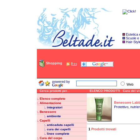
Estetica
Scuole e
Hair-Styl
Shopping
powered by
Web
Cerca prodotti per...
ELENCO PRODOTTI Cura del viso/
:. Elenco completo
Benessere Labb
:. Alimentazione
Protettivo, nutrie
:. integratori
:. Benessere
:. ambiente
:. Capelli
:. anticaduta capelli
1
Prodotti trovati
:. cura dei capelli
:. linee complete
:. Cura del corpo