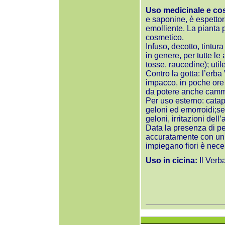
Uso medicinale e co
e saponine, è espettora
emolliente. La pianta 
cosmetico.
Infuso, decotto, tintura
in genere, per tutte le 
tosse, raucedine); utile
Contro la gotta: l’erba
impacco, in poche ore 
da potere anche cam
Per uso esterno: catapl
geloni ed emorroidi;se
geloni, irritazioni dell
Data la presenza di peli
accuratamente con un te
impiegano fiori è neces
Uso in cicina:
Il Verb