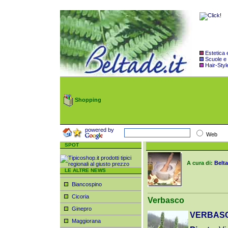
Estetica
Scuole e
Hair-Styl
Shopping
powered by
Web
SPOT
A cura di:
Belta
LE ALTRE NEWS
Biancospino
Cicoria
Verbasco
Ginepro
VERBAS
Maggiorana