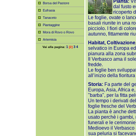
Pianta:
Vis
Borsa del Pastore
dal fusto e
Eufrasia
ricoperto 
Le foglie, ovate o lan
Tanaceto
basali riunite in una r
Piantaggine
picciolo. I fiori di col
Mora di Rovo o Rovo
autunno, fittamente riu
Artemisia
Habitat, Coltivazione
1
3
4
Vai alla pagina:
[2]
selvatico in Europa ed 
pianura alla zona su
Il Verbasco ama il sol
fredde.
Le foglie ben sviluppat
all’inizio della fioritu
Storia:
Fa parte del g
Europa, Asia, Africa e,
"barba", per la fitta pe
Un tempo i derivati del
foglie fresche del Ve
La pianta è anche det
usato perchè i gambi, 
funerali e le cerimoni
Medioevo il Verbasco e
sua peluria si facevano