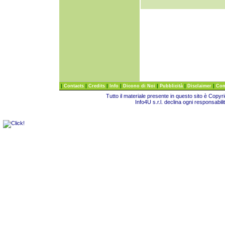
|
|
|
|
|
|
|
Contacts
Credits
Info
Dicono di Noi
Pubblicità
Disclaimer
Com
Tutto il materiale presente in questo sito è Copy
Info4U s.r.l. declina ogni responsabili