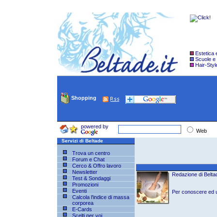
Estetica
Scuole e
Hair-Styl
Shopping
powered by
Web
Servizi di Beltade
Trova un centro
Forum e Chat
Cerco & Offro lavoro
Newsletter
Redazione di Beltad
Test & Sondaggi
Promozioni
Eventi
Per conoscere ed ut
Calcola l'indice di massa
corporea
E-Cards
Scelti per voi