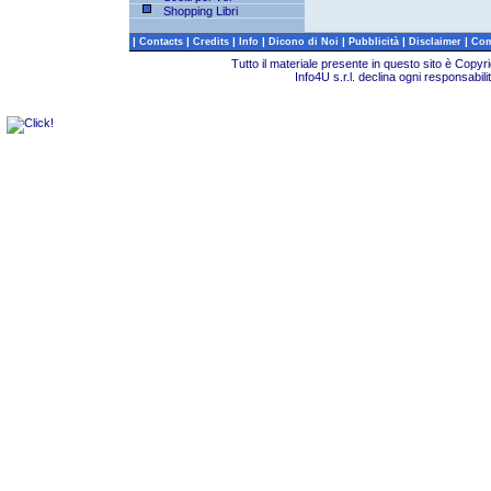
Shopping Libri
|
|
|
|
|
|
|
Contacts
Credits
Info
Dicono di Noi
Pubblicità
Disclaimer
Com
Tutto il materiale presente in questo sito è Copy
Info4U s.r.l. declina ogni responsabili