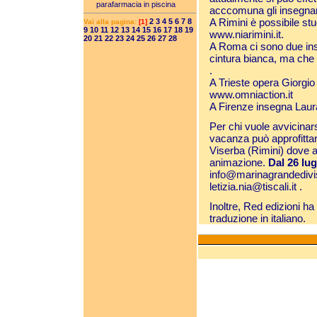
parafarmacia in piscina
acccomuna gli insegnant
A Rimini è possibile stud
2
3
4
5
6
7
8
Vai alla pagina:
[1]
9
10
11
12
13
14
15
16
17
18
19
www.niarimini.it
.
20
21
22
23
24
25
26
27
28
A Roma ci sono due in
cintura bianca, ma che
.
A Trieste opera Giorgio R
www.omniaction.it
A Firenze insegna Laura
Per chi vuole avvicinar
vacanza può approfitta
Viserba (Rimini) dove ap
animazione.
Dal 26 lug
info@marinagrandedivis
letizia.nia@tiscali.it
.
Inoltre, Red edizioni h
traduzione in italiano.