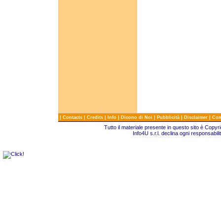
|
|
|
|
|
|
|
Contacts
Credits
Info
Dicono di Noi
Pubblicità
Disclaimer
Com
Tutto il materiale presente in questo sito è Copy
Info4U s.r.l. declina ogni responsabili