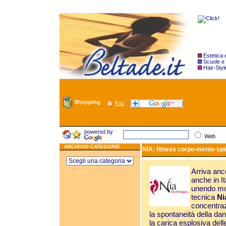
Estetica
Scuole e
Hair-Styl
Shopping
powered by
Web
ARCHIVIO CATEGORIE
NIA: fitness corpo-mente-spir
Arriva anc
anche in I
unendo mov
tecnica
Ni
concentrazi
la spontaneità della da
la carica esplosiva dell