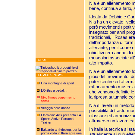
Nia è un allenamento men
bene, continua a farlo, 
Ideata da Debbie e Car
Nia ha un elevato livell
però movimenti ripetitiv
insegnato per anni prog
tradizionali, i Rosas e
dell’importanza di form
allenante, per il cuore e
obiettivo era anche di el
muscolari associate all
SPOT
alto impatto.
Nia è un allenamento f
LE ALTRE NEWS
gioia del movimento, dur
poter sentire ed affer
Una montagna di sport
rafforzamento muscolare un
L’Ortles a pedali…
che vengono definite le
la ripresa autunnale con
NIA: fitness corpo-mente-
spirito
Nia si rivela un metodo a
Villaggio della danza
possibilità di trasform
rilassare ed armonizzare
Electronic Arts presenta EA
Sports Active Personal
attraverso un lavoro car
Trainer
In Italia la tecnica si 
Baluardo anti-doping: per la
prima volta in Italia apre una
attualmente si può effe