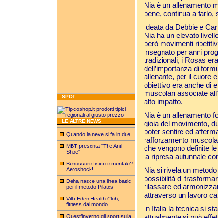
Nia è un allenamento men
bene, continua a farlo, 
Ideata da Debbie e Car
Nia ha un elevato livell
però movimenti ripetitiv
insegnato per anni prog
tradizionali, i Rosas e
dell’importanza di form
allenante, per il cuore e
obiettivo era anche di el
muscolari associate all
SPOT
alto impatto.
Nia è un allenamento f
LE ALTRE NEWS
gioia del movimento, dur
poter sentire ed affer
Quando la neve si fa in due
rafforzamento muscolare un
MBT presenta "The Anti-
che vengono definite le
Shoe"
la ripresa autunnale con
Benessere fisico e mentale?
Nia si rivela un metodo a
Aeroshock!
possibilità di trasform
Deha nasce una linea basic
rilassare ed armonizzare
per il metodo Pilates
attraverso un lavoro car
Villa Eden Health Club,
fitness dal mondo
In Italia la tecnica si 
attualmente si può effe
Quest’inverno gli sport sulla