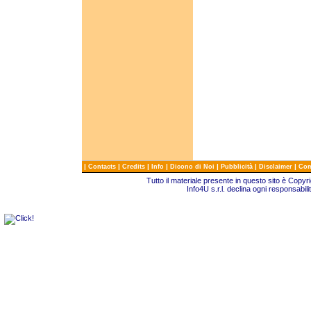
|
|
|
|
|
|
|
Contacts
Credits
Info
Dicono di Noi
Pubblicità
Disclaimer
Com
Tutto il materiale presente in questo sito è Copy
Info4U s.r.l. declina ogni responsabili