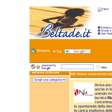
Estetica
Scuole e
Hair-Styl
Shopping
powered by
Web
ARCHIVIO CATEGORIE
NIA: fitness corpo-mente-spir
Arriva anc
anche in I
unendo mov
tecnica
Ni
concentrazi
la spontaneità della da
la carica esplosiva dell