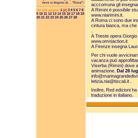
neve si tingono di… “Rosa”!
acccomuna gli insegnant
A Rimini è possibile stud
1
3
4
5
6
7
8
Vai alla pagina:
[2]
9
10
11
12
13
14
15
16
17
18
19
www.niarimini.it
.
20
21
22
23
24
25
26
27
28
A Roma ci sono due in
cintura bianca, ma che
.
A Trieste opera Giorgio R
www.omniaction.it
A Firenze insegna Laura
Per chi vuole avvicinar
vacanza può approfitta
Viserba (Rimini) dove ap
animazione.
Dal 26 lug
info@marinagrandedivis
letizia.nia@tiscali.it
.
Inoltre, Red edizioni h
traduzione in italiano.