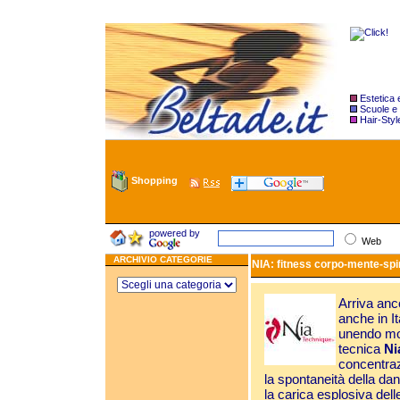
Estetica
Scuole e
Hair-Styl
Shopping
powered by
Web
ARCHIVIO CATEGORIE
NIA: fitness corpo-mente-spir
Arriva anc
anche in I
unendo mov
tecnica
Ni
concentrazi
la spontaneità della da
la carica esplosiva dell