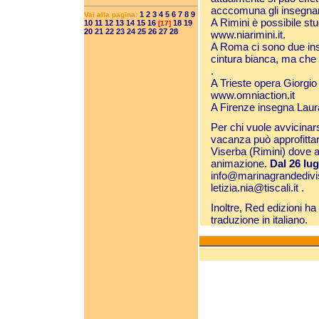
acccomuna gli insegnant
1
2
3
4
5
6
7
8
9
Vai alla pagina:
A Rimini è possibile stud
10
11
12
13
14
15
16
18
19
[17]
20
21
22
23
24
25
26
27
28
www.niarimini.it
.
A Roma ci sono due in
cintura bianca, ma che
.
A Trieste opera Giorgio R
www.omniaction.it
A Firenze insegna Laura
Per chi vuole avvicinar
vacanza può approfitta
Viserba (Rimini) dove ap
animazione.
Dal 26 lug
info@marinagrandedivis
letizia.nia@tiscali.it
.
Inoltre, Red edizioni h
traduzione in italiano.