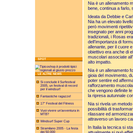
Nia è un allenamento men
bene, continua a farlo, 
Ideata da Debbie e Car
Nia ha un elevato livell
però movimenti ripetitiv
insegnato per anni prog
tradizionali, i Rosas e
dell’importanza di form
allenante, per il cuore e
obiettivo era anche di el
muscolari associate all
SPOT
alto impatto.
Nia è un allenamento f
LE ALTRE NEWS
gioia del movimento, dur
poter sentire ed affer
Si conclude il Surfestival
rafforzamento muscolare un
2005, un festival di record
per il windsurf
che vengono definite le
la ripresa autunnale con
Fantastiche ragazze!
Nia si rivela un metodo a
17° Festival del Fitness
possibilità di trasform
Vuoi vivere un’avventura in
rilassare ed armonizzare
MTB?
attraverso un lavoro car
Windsurf Super Cup
In Italia la tecnica si 
Stramilano 2005 - La festa
attualmente si può effe
dei 50.000