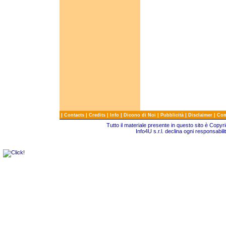
|
|
|
|
|
|
|
Contacts
Credits
Info
Dicono di Noi
Pubblicità
Disclaimer
Com
Tutto il materiale presente in questo sito è Copy
Info4U s.r.l. declina ogni responsabili