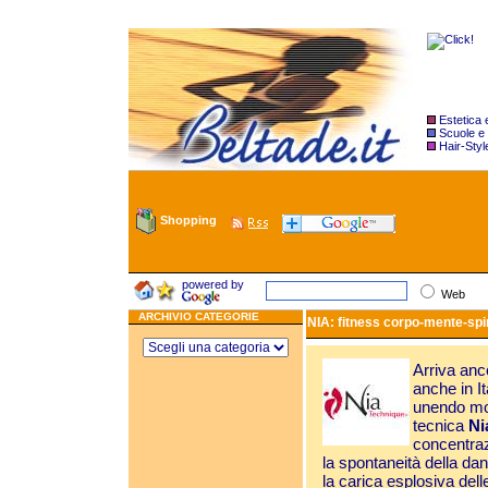
Estetica
Scuole e
Hair-Styl
Shopping
powered by
Web
ARCHIVIO CATEGORIE
NIA: fitness corpo-mente-spir
Arriva anc
anche in I
unendo mov
tecnica
Ni
concentrazi
la spontaneità della da
la carica esplosiva dell