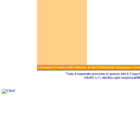
|
|
|
|
|
|
|
Contacts
Credits
Info
Dicono di Noi
Pubblicità
Disclaimer
Com
Tutto il materiale presente in questo sito è Copy
Info4U s.r.l. declina ogni responsabili