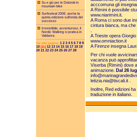
Su e giù per le Dolomiti in
acccomuna gli insegnant
mountain-bike
A Rimini è possibile stud
Surfestival 2006: anche la
www.niarimini.it
.
quinta edizione sull’onda del
A Roma ci sono due in
successo
cintura bianca, ma che
Irresistibile, avventuroso, il
.
Nordic Walking si pratica in
A Trieste opera Giorgio R
Valdaora
www.omniaction.it
1
2
3
4
5
6
7
8
9
Vai alla pagina:
A Firenze insegna Laura
10
12
13
14
15
16
17
18
19
[11]
20
21
22
23
24
25
26
27
28
Per chi vuole avvicinar
vacanza può approfitta
Viserba (Rimini) dove ap
animazione.
Dal 26 lug
info@marinagrandedivis
letizia.nia@tiscali.it
.
Inoltre, Red edizioni h
traduzione in italiano.