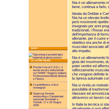
Nia è un allenamento men
bene, continua a farlo, 
Ideata da Debbie e Car
Nia ha un elevato livell
però movimenti ripetitiv
insegnato per anni prog
tradizionali, i Rosas e
dell’importanza di form
allenante, per il cuore e
obiettivo era anche di el
muscolari associate all
SPOT
alto impatto.
Nia è un allenamento f
LE ALTRE NEWS
gioia del movimento, dur
poter sentire ed affer
Prende il via al C.N.E.L. il
rafforzamento muscolare un
tavolo tecnico istituzionale
sul “RIPAF” Registro Italiano
che vengono definite le
Professionisti Attività Motorie
la ripresa autunnale con
e Fitness
Nia si rivela un metodo a
Il cardiofitness si fa in
montagna!
possibilità di trasform
rilassare ed armonizzare
Supercup formula
windsurfing e Campionato
attraverso un lavoro car
nazionale femminile a
Torbole: 17 e 18 Giugno
In Italia la tecnica si 
2006
attualmente si può effe