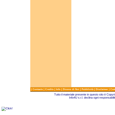
|
|
|
|
|
|
|
Contacts
Credits
Info
Dicono di Noi
Pubblicità
Disclaimer
Com
Tutto il materiale presente in questo sito è Copy
Info4U s.r.l. declina ogni responsabili