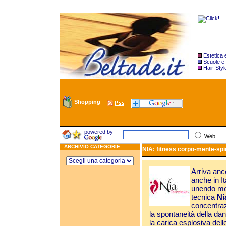
Estetica
Scuole e
Hair-Styl
Shopping
powered by
Web
ARCHIVIO CATEGORIE
NIA: fitness corpo-mente-spir
Arriva anc
anche in I
unendo mov
tecnica
Ni
concentrazi
la spontaneità della da
la carica esplosiva dell