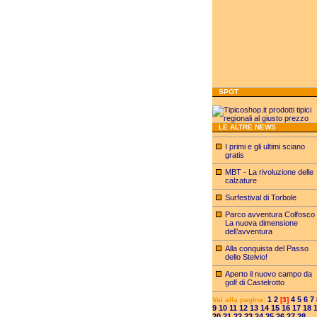
SPOT
LE ALTRE NEWS
I primi e gli ultimi sciano
gratis
MBT - La rivoluzione delle
calzature
Surfestival di Torbole
Parco avventura Colfosco 
La nuova dimensione
dell’avventura
Alla conquista del Passo
dello Stelvio!
Aperto il nuovo campo da
golf di Castelrotto
1
2
4
5
6
7
Vai alla pagina:
[3]
9
10
11
12
13
14
15
16
17
18
20
21
22
23
24
25
26
27
28