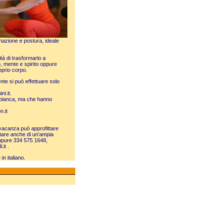
dinazione e postura, ideale
ità di trasformarlo a
, mente e spirito oppure
oprio corpo.
ente si può effettuare solo
ni.it
.
 bianca, ma che hanno
.it
vacanza può approfittare
ttare anche di un’ampia
oppure 334 575 1648,
.it
.
n italiano.