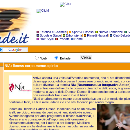
Estetica e Cosmesi
|
Sport & Fitness
|
Nuove Tendenze
|
S
Scuole e Stage
|
Erboristeria
|
Rimedi Naturali
|
Club Beltad
Hair-Style
|
Prodotti
|
Home
|
Web
Beltade
NIA: fitness corpo-mente-spirito
Arriva ancora una volta dall’America un metodo, che si sta diffondend
da un approccio olistico verso il benessere unendo movimenti, concett
culture diverse. La tecnica
Nia (Neuromuscular Integrative Action
concentrazione del tai-chi, le posizioni dinamiche dello yoga, la grazi
moderna e jazz e della Duncan Dance. Il tutto condito con la carica esp
con elementi di Tae Kwon Do e di Aikido.
Nia è un allenamento mente-corpo-spirito basato sul principio del piace
continua a farlo, se ti fa male, adatta ciò che stai facendo per sentirti meglio.
Ideata da Debbie e Carlos Rosas, la tecnica Nia ha un elevato
livello aerobico, eliminando però movimenti ripetitivi e noiosi.
Avendo insegnato per anni programmi di fitness tradizionali, i
Rosas erano consapevoli dell’importanza di formulare un
allenamento allenante, per il cuore e per il corpo. Ma il loro
obiettivo era anche di eliminare le lesioni muscolari associate
all’esercizio aerobico ad alto impatto.