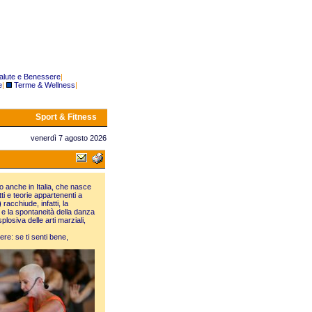
alute e Benessere
|
e
|
Terme & Wellness
|
Sport & Fitness
venerdì 7 agosto 2026
o anche in Italia, che nasce
i e teorie appartenenti a
)
racchiude, infatti, la
a e la spontaneità della danza
losiva delle arti marziali,
re: se ti senti bene,