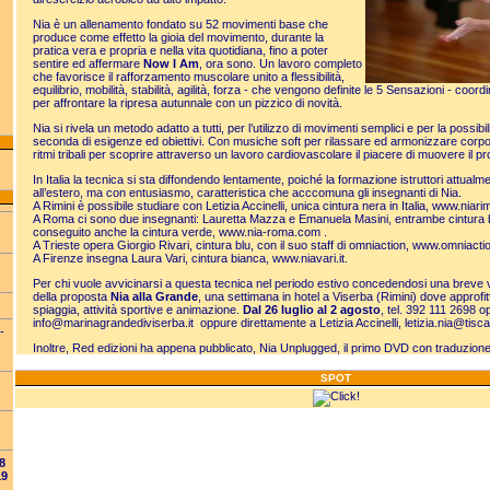
Nia è un allenamento fondato su 52 movimenti base che
produce come effetto la gioia del movimento, durante la
pratica vera e propria e nella vita quotidiana, fino a poter
sentire ed affermare
Now I Am
, ora sono. Un lavoro completo
che favorisce il rafforzamento muscolare unito a flessibilità,
equilibrio, mobilità, stabilità, agilità, forza - che vengono definite le 5 Sensazioni - coor
per affrontare la ripresa autunnale con un pizzico di novità.
Nia si rivela un metodo adatto a tutti, per l’utilizzo di movimenti semplici e per la possibil
seconda di esigenze ed obiettivi. Con musiche soft per rilassare ed armonizzare corpo
ritmi tribali per scoprire attraverso un lavoro cardiovascolare il piacere di muovere il pr
In Italia la tecnica si sta diffondendo lentamente, poiché la formazione istruttori attualm
all’estero, ma con entusiasmo, caratteristica che acccomuna gli insegnanti di Nia.
A Rimini è possibile studiare con Letizia Accinelli, unica cintura nera in Italia,
www.niarimi
A Roma ci sono due insegnanti: Lauretta Mazza e Emanuela Masini, entrambe cintura
conseguito anche la cintura verde,
www.nia-roma.com
.
A Trieste opera Giorgio Rivari, cintura blu, con il suo staff di omniaction,
www.omniaction
A Firenze insegna Laura Vari, cintura bianca,
www.niavari.it
.
Per chi vuole avvicinarsi a questa tecnica nel periodo estivo concedendosi una breve 
della proposta
Nia alla Grande
, una settimana in hotel a Viserba (Rimini) dove approfi
spiaggia, attività sportive e animazione.
Dal 26 luglio al 2 agosto
, tel. 392 111 2698 
info@marinagrandediviserba.it
oppure direttamente a Letizia Accinelli,
letizia.nia@tiscali
-
Inoltre, Red edizioni ha appena pubblicato, Nia Unplugged, il primo DVD con traduzione i
SPOT
8
19