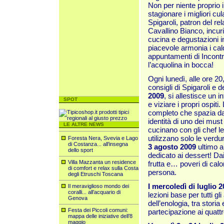
Non per niente proprio 
stagionare i migliori c
Spigaroli, patron del rel
Cavallino Bianco, incuri
cucina e degustazioni in
piacevole armonia i caldi
appuntamenti di Incont
l’acquolina in bocca!
Ogni lunedì, alle ore 20
consigli di Spigaroli e d
2009
, si allestisce un i
SPOT
e viziare i propri ospiti
completo che spazia dal
identità di uno dei must 
LE ALTRE NEWS
cucinano con gli chef l
utilizzano solo le verd
Foresta Nera, Svevia e Lago
di Costanza... all’insegna
3 agosto 2009
ultimo 
dello sport
dedicato ai dessert! Dai
Villa Mazzanta un residence
frutta e… poveri di calo
di comfort e relax sulla Costa
persona.
degli Etruschi Toscana
I mercoledì di luglio 2
Il meraviglioso mondo dei
coralli... all’acquario di
lezioni base per tutti g
Genova
dell’enologia, tra storia
Festa dei Piccoli comuni:
partecipazione ai quatt
mappa delle iniziative dell’8
maggio