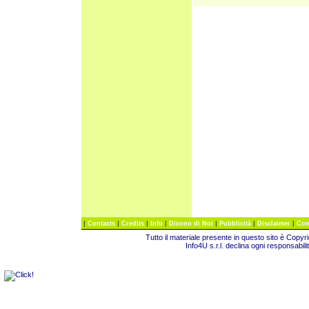
|
|
|
|
|
|
|
Contacts
Credits
Info
Dicono di Noi
Pubblicità
Disclaimer
Com
Tutto il materiale presente in questo sito è Copy
Info4U s.r.l. declina ogni responsabili