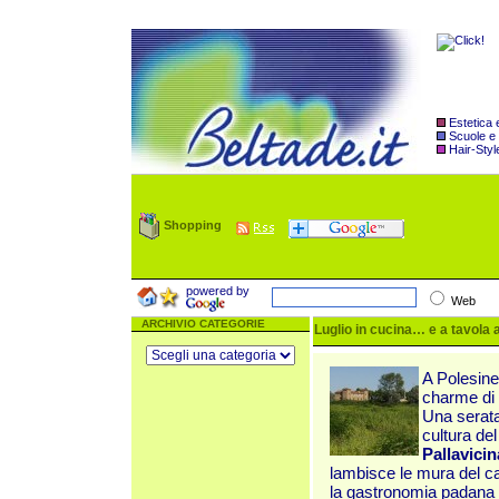
Estetica
Scuole e
Hair-Styl
Shopping
powered by
Web
ARCHIVIO CATEGORIE
Luglio in cucina… e a tavola a
A Polesine
charme di 
Una serata 
cultura del
Pallavici
lambisce le mura d
el c
la gastronomia padana r