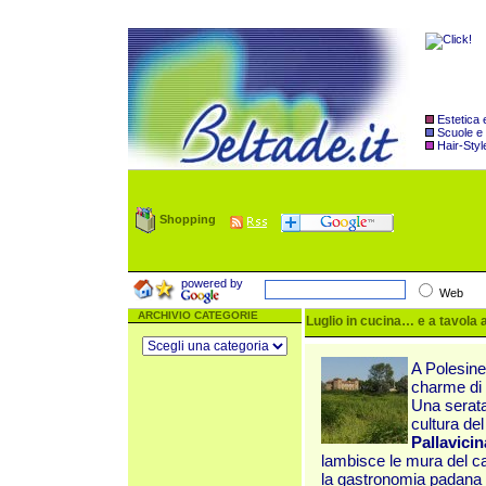
Estetica
Scuole e
Hair-Styl
Shopping
powered by
Web
ARCHIVIO CATEGORIE
Luglio in cucina… e a tavola a
A Polesine
charme di 
Una serata 
cultura del
Pallavici
lambisce le mura d
el c
la gastronomia padana r