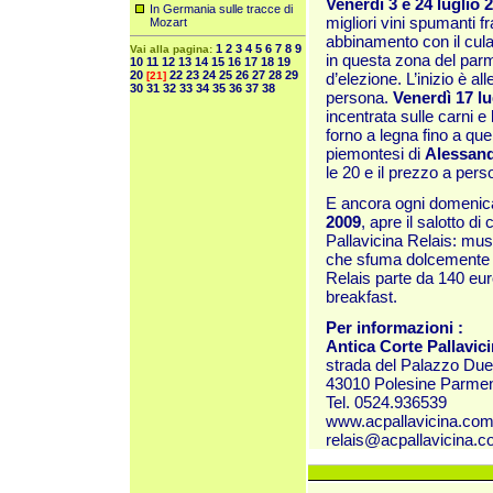
Venerdì 3 e 24 luglio
In Germania sulle tracce di
migliori vini spumanti f
Mozart
abbinamento con il culate
1
2
3
4
5
6
7
8
9
Vai alla pagina:
in questa zona del par
10
11
12
13
14
15
16
17
18
19
20
22
23
24
25
26
27
28
29
[21]
d’elezione. L’inizio è al
30
31
32
33
34
35
36
37
38
persona.
Venerdì 17 lu
incentrata sulle carni e 
forno a legna fino a quell
piemontesi di
Alessand
le 20 e il prezzo a pers
E ancora ogni domenica 
2009
, apre il salotto di
Pallavicina Relais: musi
che sfuma dolcemente ne
Relais parte da 140 eur
breakfast.
Per informazioni :
Antica Corte Pallavici
strada del Palazzo Due 
43010 Polesine Parme
Tel. 0524.936539
www.acpallavicina.com/
relais@acpallavicina.