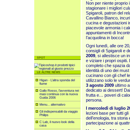
Non per niente proprio 
stagionare i migliori c
Spigaroli, patron del rel
Cavallino Bianco, incuri
cucina e degustazioni in
piacevole armonia i caldi
appuntamenti di Incont
l’acquolina in bocca!
Ogni lunedì, alle ore 20
consigli di Spigaroli e d
2009
, si allestisce un i
SPOT
e viziare i propri ospiti
completo che spazia dal
identità di uno dei must 
LE ALTRE NEWS
cucinano con gli chef l
utilizzano solo le verd
Higan - L’altra sponda del
fiume
3 agosto 2009
ultimo 
dedicato ai dessert! Dai
Gallo Rosso, l’avventura nei
masi continua con la nuova
frutta e… poveri di calo
Guida 2006
persona.
Menu... alternativo
I mercoledì di luglio 2
Gli indispensabili da viaggio
lezioni base per tutti g
Philips
dell’enologia, tra storia
C Lab, il nuovo look della
partecipazione ai quatt
casa