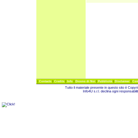
|
|
|
|
|
|
|
Contacts
Credits
Info
Dicono di Noi
Pubblicità
Disclaimer
Com
Tutto il materiale presente in questo sito è Copy
Info4U s.r.l. declina ogni responsabili