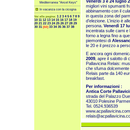
Venerdì 3 e 24 luglio
Mediterranea "Ancel Keys"
migliori vini spumanti f
In vacanza con la cicogna
abbinamento con il culate
in questa zona del par
1
2
3
4
5
6
7
8
9
Vai alla pagina:
10
11
12
13
14
15
16
17
18
19
d’elezione. L’inizio è al
20
21
22
23
24
25
26
27
28
29
persona.
Venerdì 17 lu
30
31
33
34
35
36
37
38
[32]
incentrata sulle carni e 
forno a legna fino a quell
piemontesi di
Alessand
le 20 e il prezzo a pers
E ancora ogni domenica 
2009
, apre il salotto di
Pallavicina Relais: musi
che sfuma dolcemente ne
Relais parte da 140 eur
breakfast.
Per informazioni :
Antica Corte Pallavici
strada del Palazzo Due 
43010 Polesine Parme
Tel. 0524.936539
www.acpallavicina.com/
relais@acpallavicina.