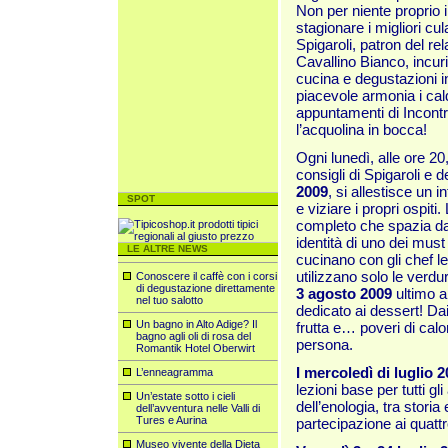
Non per niente proprio 
stagionare i migliori c
Spigaroli, patron del rel
Cavallino Bianco, incuri
cucina e degustazioni in
piacevole armonia i caldi
appuntamenti di Incont
l’acquolina in bocca!
Ogni lunedì, alle ore 20
consigli di Spigaroli e d
2009
, si allestisce un i
SPOT
e viziare i propri ospiti
completo che spazia dal
identità di uno dei must 
LE ALTRE NEWS
cucinano con gli chef l
utilizzano solo le verd
Conoscere il caffè con i corsi
di degustazione direttamente
3 agosto 2009
ultimo 
nel tuo salotto
dedicato ai dessert! Dai
Un bagno in Alto Adige? Il
frutta e… poveri di calo
bagno agli oli di rosa del
persona.
Romantik Hotel Oberwirt
I mercoledì di luglio 2
L’enneagramma
lezioni base per tutti g
Un’estate sotto i cieli
dell’enologia, tra storia
dell’avventura nelle Valli di
Tures e Aurina
partecipazione ai quatt
Museo vivente della Dieta