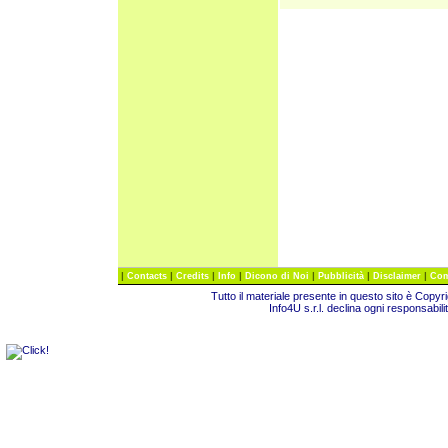
|
|
|
|
|
|
|
Contacts
Credits
Info
Dicono di Noi
Pubblicità
Disclaimer
Com
Tutto il materiale presente in questo sito è Copy
Info4U s.r.l. declina ogni responsabili