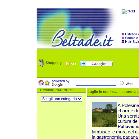
Estetica
Scuole e
Hair-Styl
Shopping
powered by
Web
ARCHIVIO CATEGORIE
Luglio in cucina… e a tavola a
A Polesine
charme di 
Una serata 
cultura del
Pallavici
lambisce le mura d
el c
la gastronomia padana r