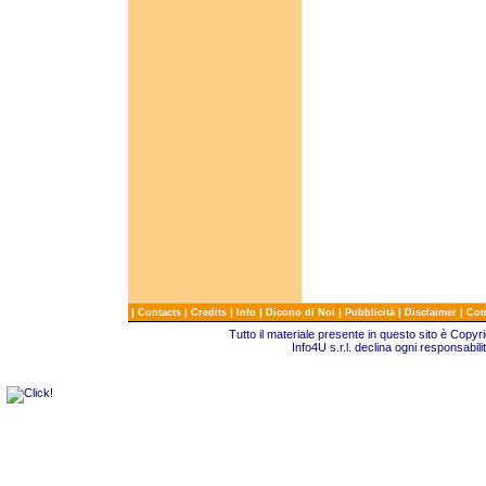
|
|
|
|
|
|
|
Contacts
Credits
Info
Dicono di Noi
Pubblicità
Disclaimer
Com
Tutto il materiale presente in questo sito è Copy
Info4U s.r.l. declina ogni responsabili