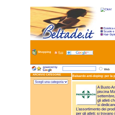
Estetica
Scuole e
Hair-Styl
Shopping
powered by
Web
ARCHIVIO CATEGORIE
Baluardo anti-doping: per la p
A Busto Ar
piscina Ma
settembre,
gli atleti 
si dedicano
L’assortimento dei prodo
per gli atleti: si trovano 