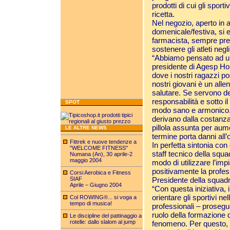
prodotti di cui gli spor
ricetta.
Nel negozio, aperto in 
domenicale/festiva, si e
farmacista, sempre prese
sostenere gli atleti negl
“Abbiamo pensato ad un
presidente di Agesp Hol
dove i nostri ragazzi po
nostri giovani è un all
salutare. Se servono de
responsabilità e sotto il
SPOT
modo sano e armonico. L
derivano dalla costanza
pillola assunta per au
LE ALTRE NEWS
termine porta danni all
Fittrek e nuove tendenze a
In perfetta sintonia con
"WELCOME FITNESS"
staff tecnico della squ
Numana (An), 30 aprile-2
maggio 2004
modo di utilizzare l’imp
positivamente la profess
Corsi Aerobica e Fitness
SIAF
Presidente della squadr
Aprile – Giugno 2004
“Con questa iniziativa, 
orientare gli sportivi ne
Col ROWING®... si voga a
tempo di musica!
professionali – prosegu
ruolo della formazione 
Le discipline del pattinaggio a
rotelle: dallo slalom al jump
fenomeno. Per questo, ai