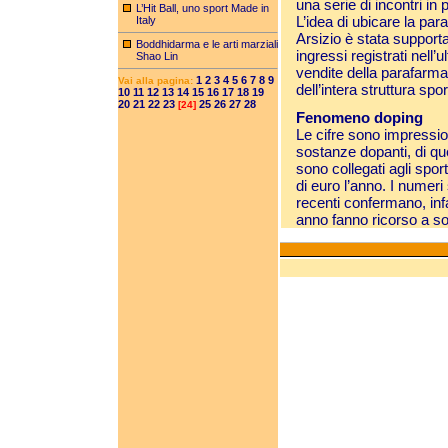
una serie di incontri in 
L’Hit Ball, uno sport Made in
L’idea di ubicare la pa
Italy
Arsizio è stata support
Boddhidarma e le arti marziali
ingressi registrati nell’
Shao Lin
vendite della parafarmac
1
2
3
4
5
6
7
8
9
Vai alla pagina:
dell’intera struttura spor
10
11
12
13
14
15
16
17
18
19
20
21
22
23
25
26
27
28
[24]
Fenomeno doping
Le cifre sono impressio
sostanze dopanti, di qu
sono collegati agli spor
di euro l’anno. I numeri
recenti confermano, infa
anno fanno ricorso a s